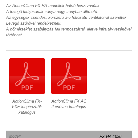
Az ActionClima FX-HA modellek hátsó beszívásúak.
A levegő kifújásának iránya négy irányban állítható.
Az egységek csendes, korszerű 3-6 fokozatú ventilátorral szereltek.
Levegő szűrővel rendelkeznek.
A hőmérséklet szabályzás fali termosztáttal, illetve infra távvezérlővel
történhet.
ActionClima FX-
ActionClima FX AC
FXE kiegészítők
2 csöves katalógus
katalógus
Modell
FX-HA 1030