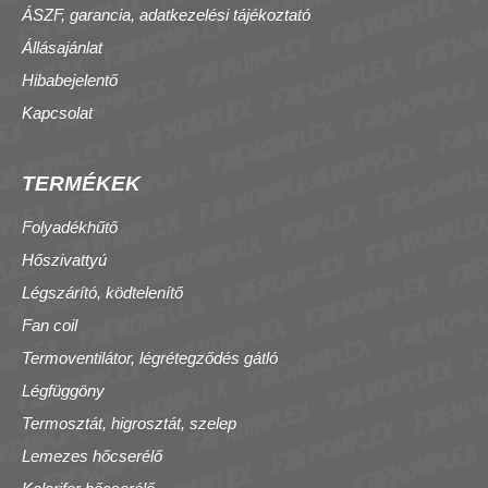
ÁSZF, garancia, adatkezelési tájékoztató
Állásajánlat
Hibabejelentő
Kapcsolat
TERMÉKEK
Folyadékhűtő
Hőszivattyú
Légszárító, ködtelenítő
Fan coil
Termoventilátor, légrétegződés gátló
Légfüggöny
Termosztát, higrosztát, szelep
Lemezes hőcserélő