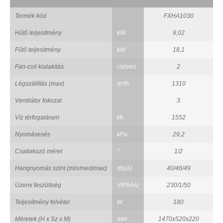
Termék kód
FXHA1030
Hűtő teljesítmény
kW
9,02
Fűtő teljesítmény
kW
18,1
Fan-coil kialakítás
csöves
2
Légszállítás (max)
m³/h
1310
Ventilátor fokozat
3
Víz térfogatáram
l/h
1552
Nyomásesés
kPa
29,2
Csatlakozó méret
"
1/2
Hangnyomás szint (min/med/max)
db(A)
40/46/49
Üzemi feszültség
V/Ph/Hz
230/1/50
Teljesítmény felvétel
W
180
Méretek (H x Sz x M)
mm
1470x520x220