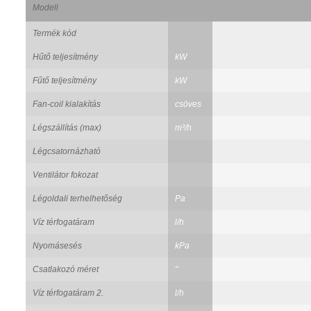
Modell
Termék kód
Hűtő teljesítmény
kW
Fűtő teljesítmény
kW
Fan-coil kialakítás
csöves
Légszállítás (max)
m³/h
Légcsatornázható
Ventilátor fokozat
Légoldali terhelhetőség
Pa
Víz térfogatáram
l/h
Nyomásesés
kPa
Csatlakozó méret
"
Víz térfogatáram 2.
l/h