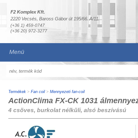
F2 Komplex Kft.
2220 Vecsés, Baross Gábor út 195/66. A/11.
(+36 1) 459-0747
(+36 20) 972-3277
Menü
Termékek
>
Fan coil
>
Mennyezeti fan-coil
ActionClima FX-CK 1031 álmennyeze
4 csöves, burkolat nélküli, alsó beszívású