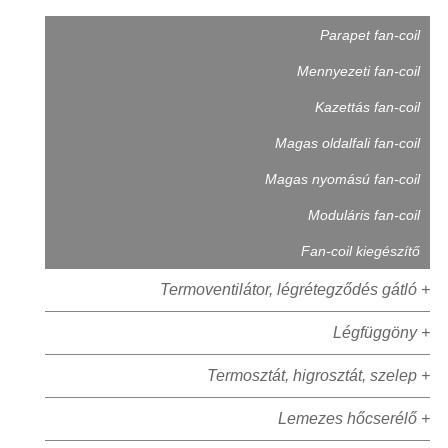
Parapet fan-coil
Mennyezeti fan-coil
Kazettás fan-coil
Magas oldalfali fan-coil
Magas nyomású fan-coil
Moduláris fan-coil
Fan-coil kiegészítő
Termoventilátor, légrétegződés gátló +
Légfüggöny +
Termosztát, higrosztát, szelep +
Lemezes hőcserélő +