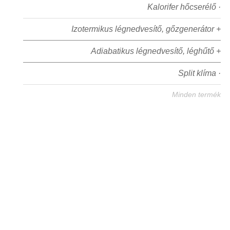
Kalorifer hőcserélő ·
Izotermikus légnedvesítő, gőzgenerátor +
Adiabatikus légnedvesítő, léghűtő +
Split klíma ·
Minden termék