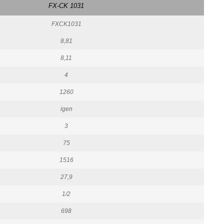
FX-CK 1031
FXCK1031
8,81
8,11
4
1260
igen
3
75
1516
27,9
1/2
698