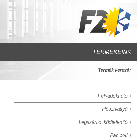
TERMÉKEINK
Termék kereső:
Folyadékhűtő +
Hőszivattyú +
Légszárító, ködtelenítő +
Fan coil +