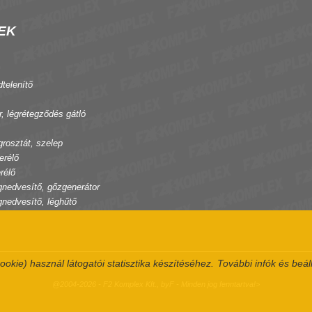
EK
dtelenítő
r, légrétegződés gátló
grosztát, szelep
erélő
rélő
gnedvesítő, gőzgenerátor
gnedvesítő, léghűtő
ookie) használ látogatói statisztika készítéséhez.
További infók és beál
@2004-2026 - F2 Komplex Kft., byF - Minden jog fenntartva!>