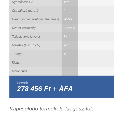
Nyomásesés 2.
kPa
Csatlakozó méret 2.
"
Hangnyomás szint (min/med/max)
db(A)
Üzemi feszültség
V/Ph/Hz
Teljesítmény felvétel
W
Méretek (H x Sz x M)
mm
Tömeg
kg
Kivitel
Motor típus
Listaár:
278 456 Ft + ÁFA
Kapcsolódó termékek, kiegészítők