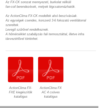
Az FX-CK sorozat mennyezeti, burkolat nélküli
fan-coil berendezések, melyek légcsatornázhatók.
Az ActionClima FX-CK modellek alsó beszívásúak.
Az egységek csendes, korszerű 3-6 fokozatú ventilátorral
szereltek.
Levegő szűrővel rendelkeznek.
A hőmérséklet szabályzás fali termosztáttal, illetve infra
távvezérlővel történhet.
ActionClima FX-
ActionClima FX
FXE kiegészítők
AC 4 csöves
katalógus
katalógus