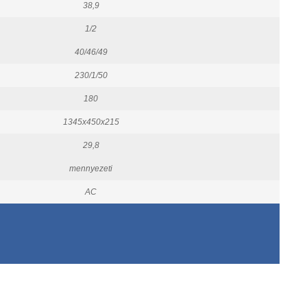
38,9
1/2
40/46/49
230/1/50
180
1345x450x215
29,8
mennyezeti
AC