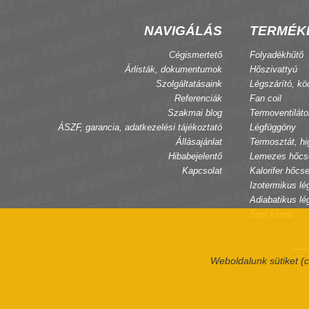
NAVIGÁLÁS
TERMÉK
Cégismertető
Folyadékhűtő
Árlisták, dokumentumok
Hőszivattyú
Szolgáltatásaink
Légszárító, kö
Referenciák
Fan coil
Szakmai blog
Termoventiláto
ÁSZF, garancia, adatkezelési tájékoztató
Légfüggöny
Állásajánlat
Termosztát, hi
Hibabejelentő
Lemezes hőcs
Kapcsolat
Kalorifer hőcse
Izotermikus lé
Adiabatikus lé
Split klíma
Weboldalunk sütiket (c