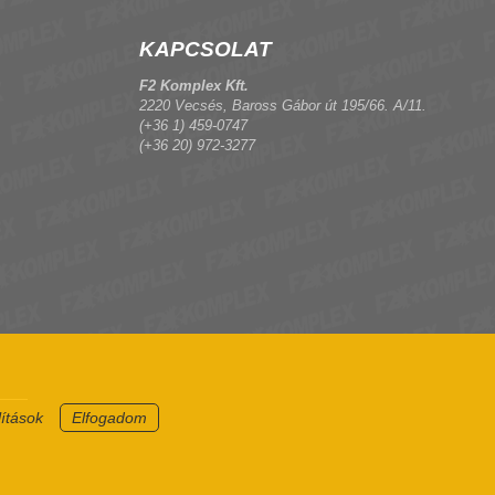
KAPCSOLAT
F2 Komplex Kft.
2220 Vecsés, Baross Gábor út 195/66. A/11.
(+36 1) 459-0747
(+36 20) 972-3277
lítások
Elfogadom