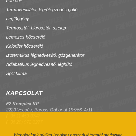
Fan coil
Termoventilátor, légrétegződés gátló
Légfüggöny
Termosztát, higrosztát, szelep
Lemezes hőcserélő
Kalorifer hőcserélő
Izotermikus légnedvesítő, gőzgenerátor
Adiabatikus légnedvesítő, léghűtő
Split klíma
KAPCSOLAT
F2 Komplex Kft.
2220 Vecsés, Baross Gábor út 195/66. A/11.
(+36 1) 459-0747
(+36 20) 972-3277
Weboldalunk sütiket (cookie) használ látogatói statisztika