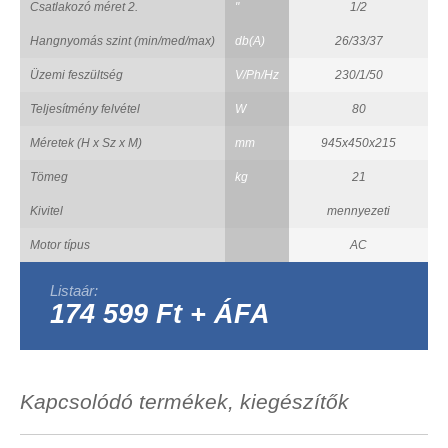
Csatlakozó méret 2.
"
1/2
Hangnyomás szint (min/med/max)
db(A)
26/33/37
Üzemi feszültség
V/Ph/Hz
230/1/50
Teljesítmény felvétel
W
80
Méretek (H x Sz x M)
mm
945x450x215
Tömeg
kg
21
Kivitel
mennyezeti
Motor típus
AC
Listaár:
174 599 Ft + ÁFA
Kapcsolódó termékek, kiegészítők