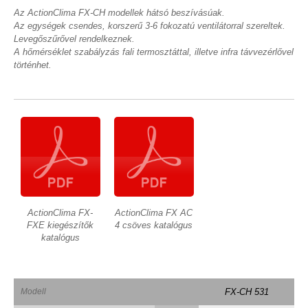
Az ActionClima FX-CH modellek hátsó beszívásúak.
Az egységek csendes, korszerű 3-6 fokozatú ventilátorral szereltek.
Levegőszűrővel rendelkeznek.
A hőmérséklet szabályzás fali termosztáttal, illetve infra távvezérlővel
történhet.
ActionClima FX-
ActionClima FX AC
FXE kiegészítők
4 csöves katalógus
katalógus
Modell
FX-CH 531