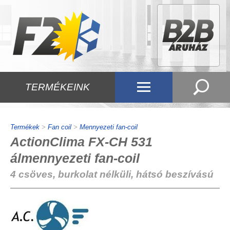
TERMÉKEINK
Termékek
>
Fan coil
>
Mennyezeti fan-coil
ActionClima FX-CH 531
álmennyezeti fan-coil
4 csöves, burkolat nélküli, hátsó beszívású