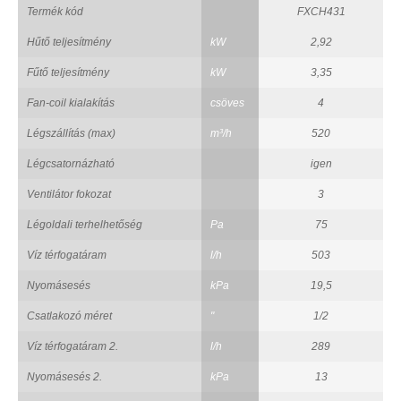
Termék kód
FXCH431
Hűtő teljesítmény
kW
2,92
Fűtő teljesítmény
kW
3,35
Fan-coil kialakítás
csöves
4
Légszállítás (max)
m³/h
520
Légcsatornázható
igen
Ventilátor fokozat
3
Légoldali terhelhetőség
Pa
75
Víz térfogatáram
l/h
503
Nyomásesés
kPa
19,5
Csatlakozó méret
"
1/2
Víz térfogatáram 2.
l/h
289
Nyomásesés 2.
kPa
13