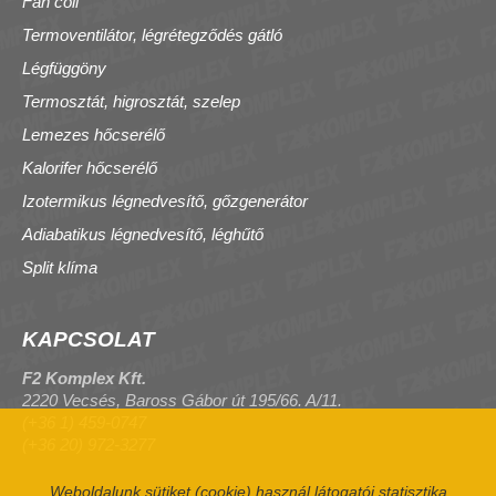
Fan coil
Termoventilátor, légrétegződés gátló
Légfüggöny
Termosztát, higrosztát, szelep
Lemezes hőcserélő
Kalorifer hőcserélő
Izotermikus légnedvesítő, gőzgenerátor
Adiabatikus légnedvesítő, léghűtő
Split klíma
KAPCSOLAT
F2 Komplex Kft.
2220 Vecsés, Baross Gábor út 195/66. A/11.
(+36 1) 459-0747
(+36 20) 972-3277
Weboldalunk sütiket (cookie) használ látogatói statisztika