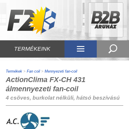
TERMÉKEINK
Termékek
>
Fan coil
>
Mennyezeti fan-coil
ActionClima FX-CH 431
álmennyezeti fan-coil
4 csöves, burkolat nélküli, hátsó beszívású