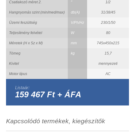
Csatlakozó méret 2.
"
1/2
Hangnyomás szint (min/med/max)
db(A)
31/38/45
Üzemi feszültség
V/Ph/Hz
230/1/50
Teljesítmény felvétel
W
80
Méretek (H x Sz x M)
mm
745x450x215
Tömeg
kg
15,7
Kivitel
mennyezeti
Motor típus
AC
Listaár:
159 467 Ft + ÁFA
Kapcsolódó termékek, kiegészítők