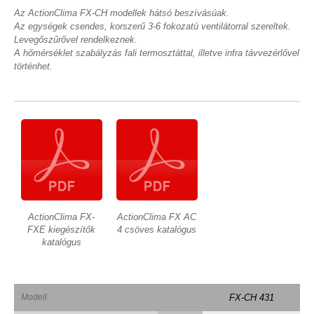
Az ActionClima FX-CH modellek hátsó beszívásúak.
Az egységek csendes, korszerű 3-6 fokozatú ventilátorral szereltek.
Levegőszűrővel rendelkeznek.
A hőmérséklet szabályzás fali termosztáttal, illetve infra távvezérlővel
történhet.
ActionClima FX-
ActionClima FX AC
FXE kiegészítők
4 csöves katalógus
katalógus
Modell
FX-CH 431