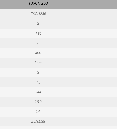
FX-CH 230
FXCH230
2
4,91
2
400
igen
3
75
344
16,3
1/2
25/31/38