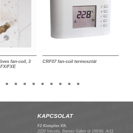
öves fan-coil, 3
CRF07 fan-coil termosztát
Szel
, FX/FXE
utú 
KAPCSOLAT
F2 Komplex Kft.
2220 Vecsés, Baross Gábor út 195/66. A/11.