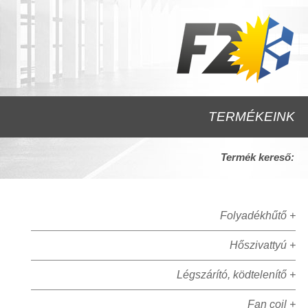
TERMÉKEINK
Termék kereső:
Folyadékhűtő +
Hőszivattyú +
Légszárító, ködtelenítő +
Fan coil +