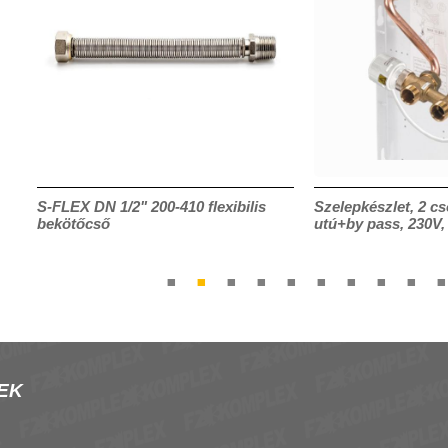
S-FLEX DN 1/2" 200-410 flexibilis
Szelepkészlet, 2 cs
bekötőcső
utú+by pass, 230V
EK