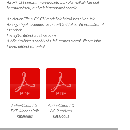
Az FX-CH sorozat mennyezeti, burkolat nélküli fan-coil
berendezések, melyek légcsatornázhatók.
Az ActionClima FX-CH modellek hátsó beszívásúak.
Az egységek csendes, korszerű 3-6 fokozatú ventilátorral
szereltek.
Levegőszűrővel rendelkeznek.
A hőmérséklet szabályzás fali termosztáttal, illetve infra
távvezérlővel történhet.
ActionClima FX-
ActionClima FX
FXE kiegészítők
AC 2 csöves
katalógus
katalógus