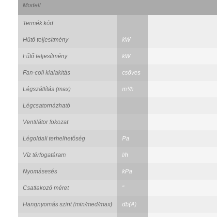
Modell
Termék kód
Hűtő teljesítmény
kW
Fűtő teljesítmény
kW
Fan-coil kialakítás
csöves
Légszállítás (max)
m³/h
Légcsatornázható
Ventilátor fokozat
Légoldali terhelhetőség
Pa
Víz térfogatáram
l/h
Nyomásesés
kPa
Csatlakozó méret
"
Hangnyomás szint (min/med/max)
db(A)