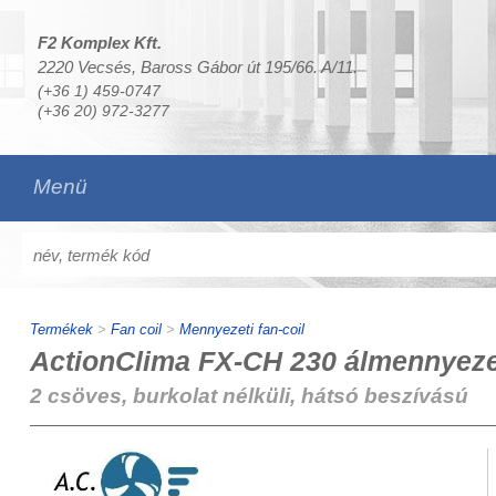
F2 Komplex Kft.
2220 Vecsés, Baross Gábor út 195/66. A/11.
(+36 1) 459-0747
(+36 20) 972-3277
Menü
Termékek
>
Fan coil
>
Mennyezeti fan-coil
ActionClima FX-CH 230 álmennyezet
2 csöves, burkolat nélküli, hátsó beszívású