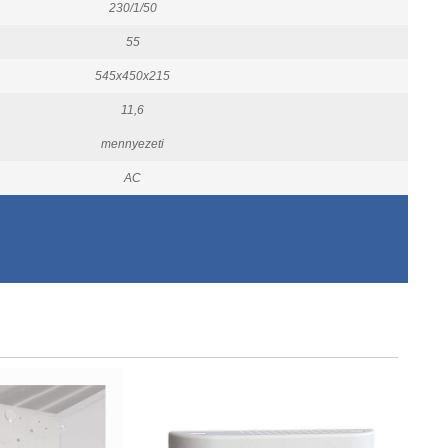
230/1/50
55
545x450x215
11,6
mennyezeti
AC