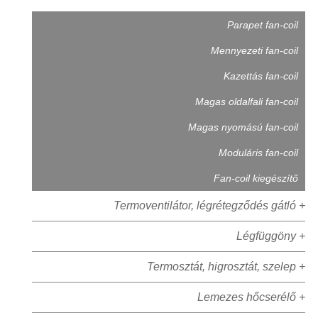
Parapet fan-coil
Mennyezeti fan-coil
Kazettás fan-coil
Magas oldalfali fan-coil
Magas nyomású fan-coil
Moduláris fan-coil
Fan-coil kiegészítő
Termoventilátor, légrétegződés gátló +
Légfüggöny +
Termosztát, higrosztát, szelep +
Lemezes hőcserélő +