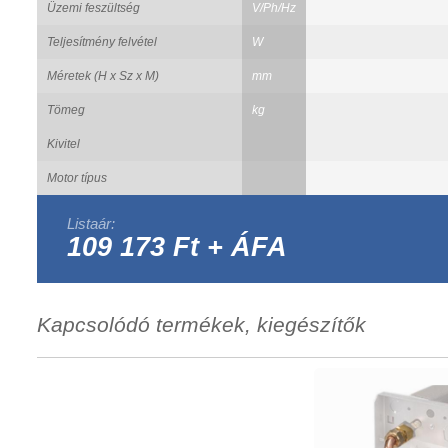
Üzemi feszültség
V/Ph/Hz
Teljesítmény felvétel
W
Méretek (H x Sz x M)
mm
Tömeg
kg
Kivitel
Motor típus
Listaár:
109 173 Ft + ÁFA
Kapcsolódó termékek, kiegészítők