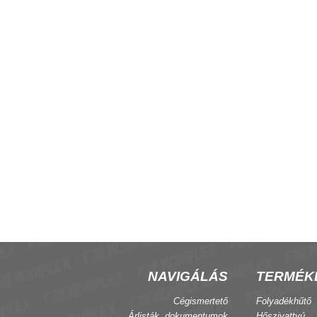
-coil csoport vezérlő
CRF06 fan-coil termosztát
NAVIGÁLÁS
TERMÉK
Cégismertető
Folyadékhűtő
Árlisták, dokumentumok
Hőszivattyú