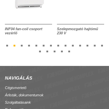
INF04 fan-coil csoport
Szelepmozgató hajtómű
vezérlő
230 V
NAVIGÁLÁS
Cégismertető
Árlisták, dokumentumok
Szolgáltatásaink