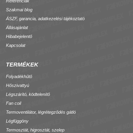
Referenciák
Szakmai blog
ÁSZF, garancia, adatkezelési tájékoztató
Állásajánlat
Hibabejelentő
Kapcsolat
TERMÉKEK
Folyadékhűtő
Hőszivattyú
Légszárító, ködtelenítő
Fan coil
Termoventilátor, légrétegződés gátló
Légfüggöny
Termosztát, higrosztát, szelep