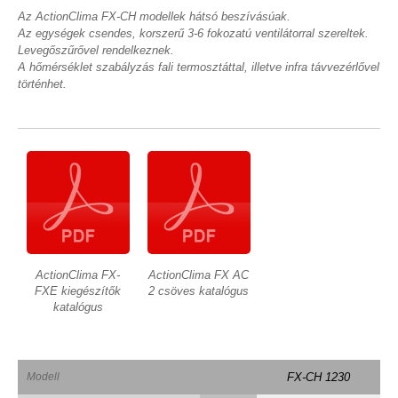
Az ActionClima FX-CH modellek hátsó beszívásúak.
Az egységek csendes, korszerű 3-6 fokozatú ventilátorral szereltek.
Levegőszűrővel rendelkeznek.
A hőmérséklet szabályzás fali termosztáttal, illetve infra távvezérlővel
történhet.
ActionClima FX-
ActionClima FX AC
FXE kiegészítők
2 csöves katalógus
katalógus
Modell
FX-CH 1230