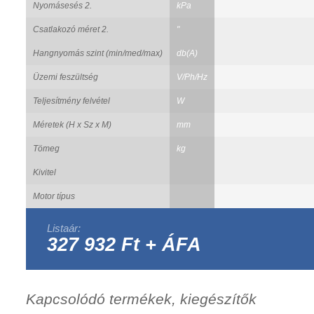
Nyomásesés 2.
kPa
Csatlakozó méret 2.
"
Hangnyomás szint (min/med/max)
db(A)
Üzemi feszültség
V/Ph/Hz
Teljesítmény felvétel
W
Méretek (H x Sz x M)
mm
Tömeg
kg
Kivitel
Motor típus
Listaár:
327 932 Ft + ÁFA
Kapcsolódó termékek, kiegészítők