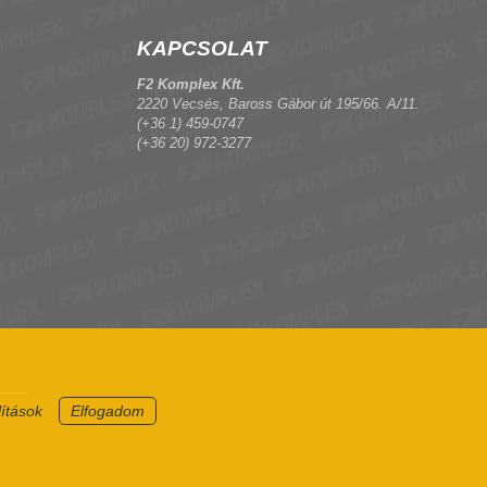
KAPCSOLAT
F2 Komplex Kft.
2220 Vecsés, Baross Gábor út 195/66. A/11.
(+36 1) 459-0747
(+36 20) 972-3277
lítások
Elfogadom