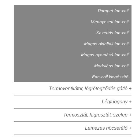
Parapet fan-coil
Mennyezeti fan-coil
Kazettás fan-coil
Magas oldalfali fan-coil
Magas nyomású fan-coil
Moduláris fan-coil
Fan-coil kiegészítő
Termoventilátor, légrétegződés gátló +
Légfüggöny +
Termosztát, higrosztát, szelep +
Lemezes hőcserélő +