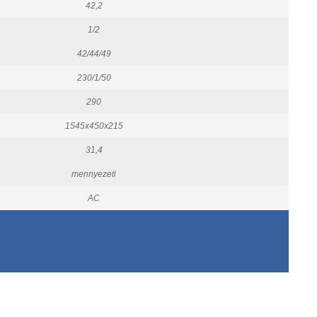
42,2
1/2
42/44/49
230/1/50
290
1545x450x215
31,4
mennyezeti
AC