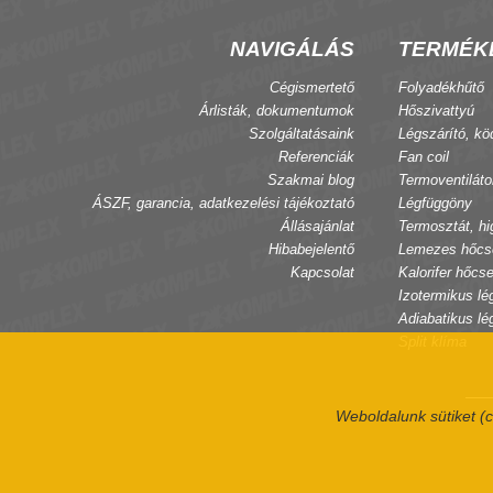
NAVIGÁLÁS
TERMÉK
Cégismertető
Folyadékhűtő
Árlisták, dokumentumok
Hőszivattyú
Szolgáltatásaink
Légszárító, kö
Referenciák
Fan coil
Szakmai blog
Termoventiláto
ÁSZF, garancia, adatkezelési tájékoztató
Légfüggöny
Állásajánlat
Termosztát, hi
Hibabejelentő
Lemezes hőcs
Kapcsolat
Kalorifer hőcse
Izotermikus lé
Adiabatikus lé
Split klíma
Weboldalunk sütiket (c