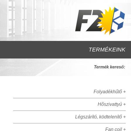
TERMÉKEINK
Termék kereső:
Folyadékhűtő +
Hőszivattyú +
Légszárító, ködtelenítő +
Fan coil +