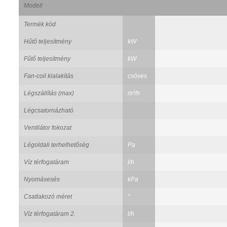
Modell
Termék kód
Hűtő teljesítmény
kW
Fűtő teljesítmény
kW
Fan-coil kialakítás
csöves
Légszállítás (max)
m³/h
Légcsatornázható
Ventilátor fokozat
Légoldali terhelhetőség
Pa
Víz térfogatáram
l/h
Nyomásesés
kPa
Csatlakozó méret
"
Víz térfogatáram 2.
l/h