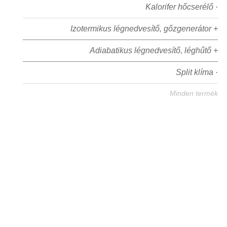
Kalorifer hőcserélő ·
Izotermikus légnedvesítő, gőzgenerátor +
Adiabatikus légnedvesítő, léghűtő +
Split klíma ·
Minden termék