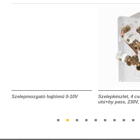
Szelepmozgató hajtómű 0-10V
Szelepkészlet, 4 cs
utú+by pass, 230V