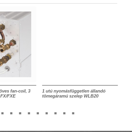
öves fan-coil, 3
1 utú nyomásfüggetlen állandó
TL21
, FX/FXE
tömegáramú szelep WLB20