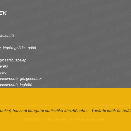
EK
dtelenítő
r, légrétegződés gátló
grosztát, szelep
erélő
rélő
gnedvesítő, gőzgenerátor
gnedvesítő, léghűtő
ookie) használ látogatói statisztika készítéséhez.
További infók és beál
@2004-2026 - F2 Komplex Kft., byF - Minden jog fenntartva!>