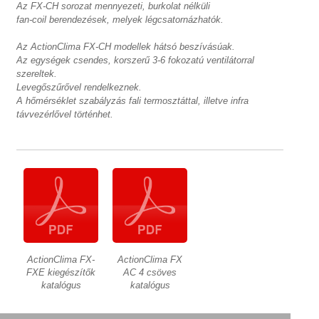
Az FX-CH sorozat mennyezeti, burkolat nélküli
fan-coil berendezések, melyek légcsatornázhatók.
Az ActionClima FX-CH modellek hátsó beszívásúak.
Az egységek csendes, korszerű 3-6 fokozatú ventilátorral
szereltek.
Levegőszűrővel rendelkeznek.
A hőmérséklet szabályzás fali termosztáttal, illetve infra
távvezérlővel történhet.
ActionClima FX-
ActionClima FX
FXE kiegészítők
AC 4 csöves
katalógus
katalógus