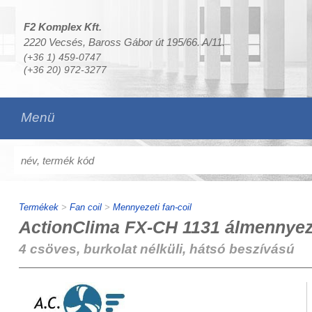
F2 Komplex Kft.
2220 Vecsés, Baross Gábor út 195/66. A/11.
(+36 1) 459-0747
(+36 20) 972-3277
Menü
Termékek
>
Fan coil
>
Mennyezeti fan-coil
ActionClima FX-CH 1131 álmennyeze
4 csöves, burkolat nélküli, hátsó beszívású