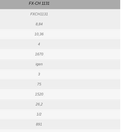
FX-CH 1131
FXCH1131
8,84
10,36
4
1670
igen
3
75
1520
26,2
1/2
891