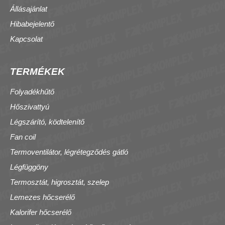
Állásajánlat
Hibabejelentő
Kapcsolat
TERMÉKEK
Folyadékhűtő
Hőszivattyú
Légszárító, ködtelenítő
Fan coil
Termoventilátor, légrétegződés gátló
Légfüggöny
Termosztát, higrosztát, szelep
Lemezes hőcserélő
Kalorifer hőcserélő