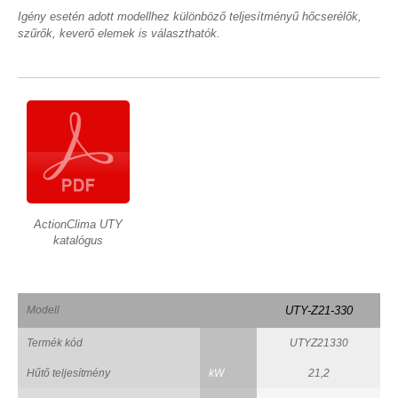
Igény esetén adott modellhez különböző teljesítményű hőcserélők,
szűrők, keverő elemek is választhatók.
ActionClima UTY
katalógus
Modell
UTY-Z21-330
Termék kód
UTYZ21330
Hűtő teljesítmény
kW
21,2