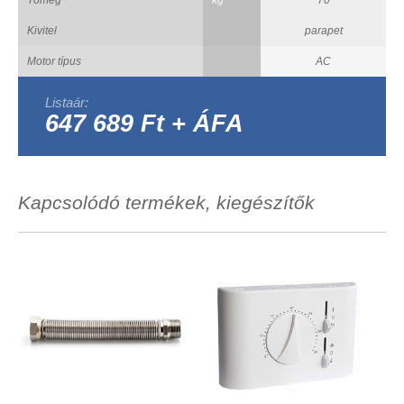
Kivitel
parapet
Motor típus
AC
Listaár:
647 689 Ft + ÁFA
Kapcsolódó termékek, kiegészítők