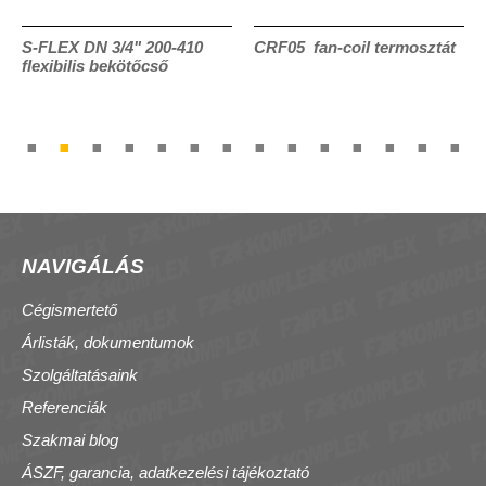
S-FLEX DN 3/4" 200-410
CRF05 fan-coil termosztát
flexibilis bekötőcső
NAVIGÁLÁS
Cégismertető
Árlisták, dokumentumok
Szolgáltatásaink
Referenciák
Szakmai blog
ÁSZF, garancia, adatkezelési tájékoztató