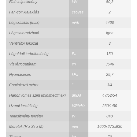
Fűtő teljesítmény
kW
50,3
Fan-coil kialakítás
csöves
2
Légszállítás (max)
m³/h
4400
Légcsatornázható
igen
Ventilátor fokozat
3
Légoldali terhelhetőség
Pa
150
Víz térfogatáram
l/h
3646
Nyomásesés
kPa
29,7
Csatlakozó méret
"
3/4
Hangnyomás szint (min/med/max)
db(A)
47/52/54
Üzemi feszültség
V/Ph/Hz
230/1/50
Teljesítmény felvétel
W
840
Méretek (H x Sz x M)
mm
1600x275x630
Tömeg
kg
70