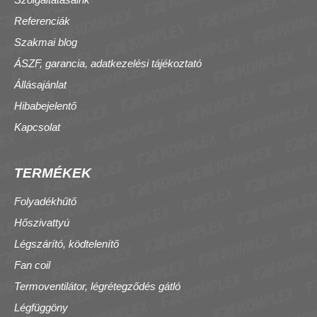
Referenciák
Szakmai blog
ÁSZF, garancia, adatkezelési tájékoztató
Állásajánlat
Hibabejelentő
Kapcsolat
TERMÉKEK
Folyadékhűtő
Hőszivattyú
Légszárító, ködtelenítő
Fan coil
Termoventilátor, légrétegződés gátló
Légfüggöny