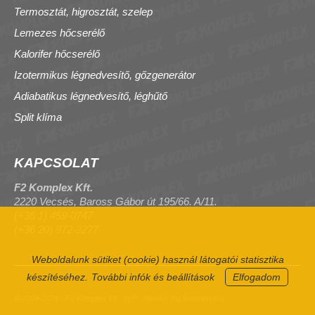
Termosztát, higrosztát, szelep
Lemezes hőcserélő
Kalorifer hőcserélő
Izotermikus légnedvesítő, gőzgenerátor
Adiabatikus légnedvesítő, léghűtő
Split klíma
KAPCSOLAT
F2 Komplex Kft.
2220 Vecsés, Baross Gábor út 195/66. A/11.
(+36 1) 459-0747
(+36 20) 972-3277
Weboldalunk sütiket (cookie) használ látogatói statisztika
készítéséhez.
További infók és beállítások
Elfogadom
@2004-2026 - F2 Komplex Kft., byF - Minden jog fenntartva!>