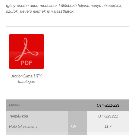
Igény esetén adott modellhez különböző teljesítményű hőcserélők,
szűrők, keverő elemek is választhatók.
ActionClima UTY
katalógus
Modell
UTY-Z21-221
Termék kód
UTYZ21221
Hűtő teljesítmény
kW
11,7