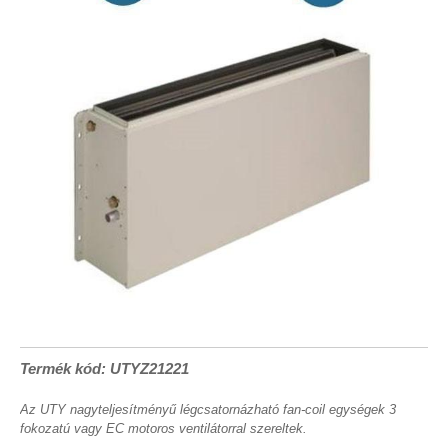
Termék kód: UTYZ21221
Az UTY nagyteljesítményű légcsatornázható fan-coil egységek 3
fokozatú vagy EC motoros ventilátorral szereltek.