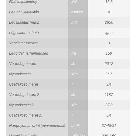
Fűtő teljesítmény
kW
13,8
Fan-coil kialakítás
csöves
4
Légszállítás (max)
m³/h
2650
Légcsatornázható
igen
Ventilátor fokozat
3
Légoldali terhelhetőség
Pa
150
Víz térfogatáram
l/h
2012
Nyomásesés
kPa
26,6
Csatlakozó méret
"
3/4
Víz térfogatáram 2.
l/h
1187
Nyomásesés 2.
kPa
37,8
Csatlakozó méret 2.
"
3/4
Hangnyomás szint (min/med/max)
db(A)
37/48/51
Üzemi feszültség
V/Ph/Hz
230/1/50