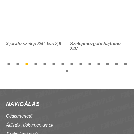
3 járatú szelep 3/4" kvs 2,8
Szelepmozgató hajtómű
24V
NAVIGÁLÁS
Cégismertető
Árlisták, dokumentumok
Szolgáltatásaink