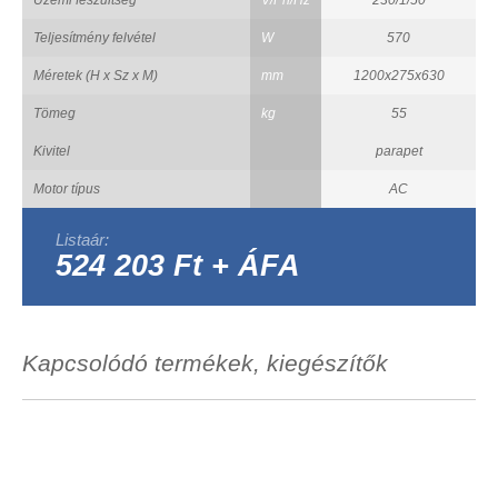
Teljesítmény felvétel
W
570
Méretek (H x Sz x M)
mm
1200x275x630
Tömeg
kg
55
Kivitel
parapet
Motor típus
AC
Listaár:
524 203 Ft + ÁFA
Kapcsolódó termékek, kiegészítők