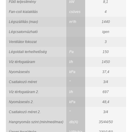
Fűtő teljesítmény
kW
8,1
Fan-coil kialakítás
csöves
4
Légszállítás (max)
m³/h
1440
Légcsatornázható
igen
Ventilátor fokozat
3
Légoldali terhelhetőség
Pa
150
Víz térfogatáram
l/h
1450
Nyomásesés
kPa
37,4
Csatlakozó méret
"
3/4
Víz térfogatáram 2.
l/h
697
Nyomásesés 2.
kPa
48,4
Csatlakozó méret 2.
"
3/4
Hangnyomás szint (min/med/max)
db(A)
35/44/50
Üzemi feszültség
V/Ph/Hz
230/1/50