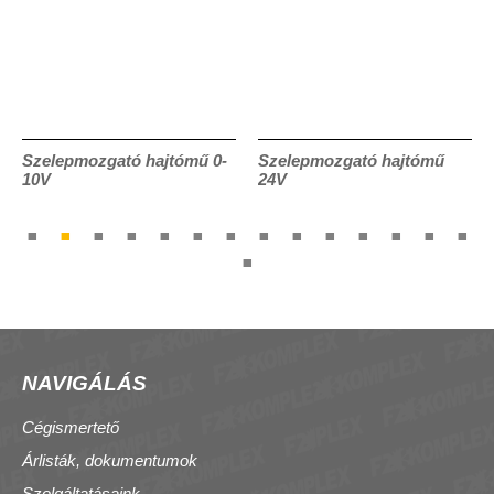
Szelepmozgató hajtómű 0-
Szelepmozgató hajtómű
10V
24V
NAVIGÁLÁS
Cégismertető
Árlisták, dokumentumok
Szolgáltatásaink