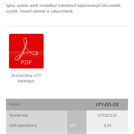
Igény esetén adott modellhez különböző teljesítményű hőcserélők,
szűrők, keverő elemek is választhatók.
ActionClima UTY
katalógus
Modell
UTY-Z21-131
Termék kód
UTYZ21131
Hűtő teljesítmény
kW
8,43