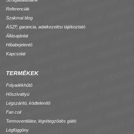
Referenciák
Szakmai blog
ÁSZF, garancia, adatkezelési tájékoztató
Állásajánlat
Hibabejelentő
Kapcsolat
TERMÉKEK
Folyadékhűtő
Hőszivattyú
Légszárító, ködtelenítő
Fan coil
Termoventilátor, légrétegződés gátló
Légfüggöny