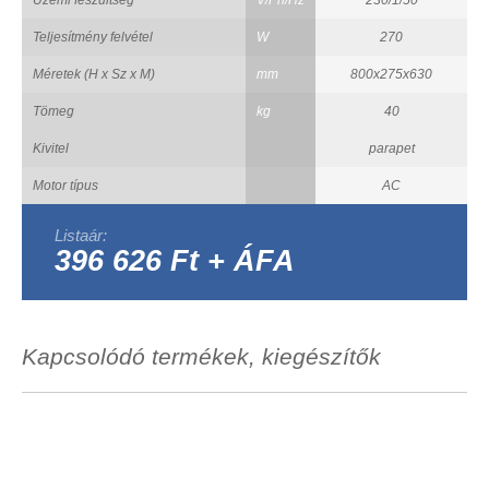
Teljesítmény felvétel
W
270
Méretek (H x Sz x M)
mm
800x275x630
Tömeg
kg
40
Kivitel
parapet
Motor típus
AC
Listaár:
396 626 Ft + ÁFA
Kapcsolódó termékek, kiegészítők