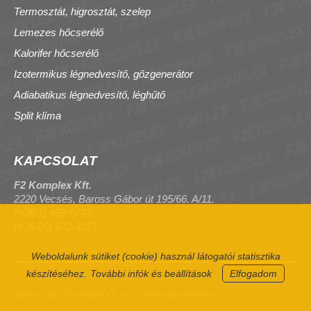
Termosztát, higrosztát, szelep
Lemezes hőcserélő
Kalorifer hőcserélő
Izotermikus légnedvesítő, gőzgenerátor
Adiabatikus légnedvesítő, léghűtő
Split klíma
KAPCSOLAT
F2 Komplex Kft.
2220 Vecsés, Baross Gábor út 195/66. A/11.
(+36 1) 459-0747
(+36 20) 972-3277
Weboldalunk sütiket (cookie) használ látogatói statisztika
készítéséhez.
További infók és beállítások
Elfogadom
@2004-2026 - F2 Komplex Kft., byF - Minden jog fenntartva!>