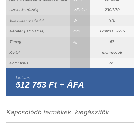
Üzemi feszültség
V/Ph/Hz
230/1/50
Teljesítmény felvétel
W
570
Méretek (H x Sz x M)
mm
1200x605x275
Tömeg
kg
57
Kivitel
mennyezeti
Motor típus
AC
Listaár:
512 753 Ft + ÁFA
Kapcsolódó termékek, kiegészítők