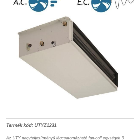
Termék kód: UTYZ1231
Az UTY nagyteljesítményű légcsatornázható fan-coil egységek 3