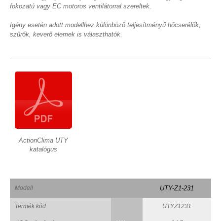
fokozatú vagy EC motoros ventilátorral szereltek.
Igény esetén adott modellhez különböző teljesítményű hőcserélők,
szűrők, keverő elemek is választhatók.
ActionClima UTY
katalógus
Modell
UTY-Z1-231
Termék kód
UTYZ1231