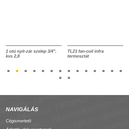
1 utú nyit-zár szelep 3/4",
TL21 fan-coil infra
kvs 2,8
termosztát
NAVIGÁLÁS
Cégismertető