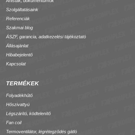
Árlisták, dokumentumok
Szolgáltatásaink
Referenciák
Szakmai blog
ÁSZF, garancia, adatkezelési tájékoztató
Állásajánlat
Hibabejelentő
Kapcsolat
TERMÉKEK
Folyadékhűtő
Hőszivattyú
Légszárító, ködtelenítő
Fan coil
Termoventilátor, légrétegződés gátló