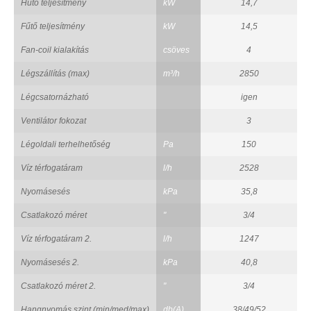
Hűtő teljesítmény
kW
14,7
Fűtő teljesítmény
kW
14,5
Fan-coil kialakítás
csöves
4
Légszállítás (max)
m³/h
2850
Légcsatornázható
igen
Ventilátor fokozat
3
Légoldali terhelhetőség
Pa
150
Víz térfogatáram
l/h
2528
Nyomásesés
kPa
35,8
Csatlakozó méret
"
3/4
Víz térfogatáram 2.
l/h
1247
Nyomásesés 2.
kPa
40,8
Csatlakozó méret 2.
"
3/4
Hangnyomás szint (min/med/max)
db(A)
38/49/52