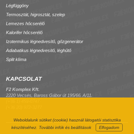
Légfüggöny
Termosztát, higrosztát, szelep
Lemezes hőcserélő
Kalorifer hőcserélő
Izotermikus légnedvesítő, gőzgenerátor
Adiabatikus légnedvesítő, léghűtő
Split klíma
KAPCSOLAT
F2 Komplex Kft.
2220 Vecsés, Baross Gábor út 195/66. A/11.
(+36 1) 459-0747
(+36 20) 972-3277
Weboldalunk sütiket (cookie) használ látogatói statisztika
készítéséhez.
További infók és beállítások
Elfogadom