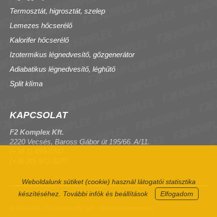
Termosztát, higrosztát, szelep
Lemezes hőcserélő
Kalorifer hőcserélő
Izotermikus légnedvesítő, gőzgenerátor
Adiabatikus légnedvesítő, léghűtő
Split klíma
KAPCSOLAT
F2 Komplex Kft.
2220 Vecsés, Baross Gábor út 195/66. A/11.
(+36 1) 459-0747
(+36 20) 972-3277
Weboldalunk sütiket (cookie) használ látogatói statisztika
készítéséhez.
További infók és beállítások
Elfogadom
@2004-2026 - F2 Komplex Kft., byF - Minden jog fenntartva!>