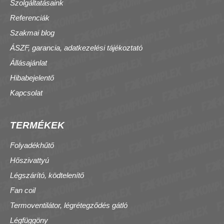
Szolgáltatásaink
Referenciák
Szakmai blog
ÁSZF, garancia, adatkezelési tájékoztató
Állásajánlat
Hibabejelentő
Kapcsolat
TERMÉKEK
Folyadékhűtő
Hőszivattyú
Légszárító, ködtelenítő
Fan coil
Termoventilátor, légrétegződés gátló
Légfüggöny