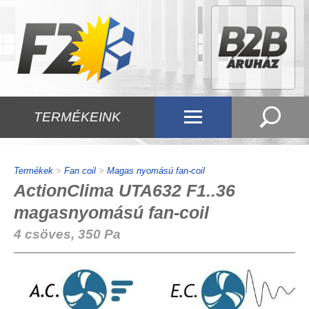
TERMÉKEINK
Termékek
>
Fan coil
>
Magas nyomású fan-coil
ActionClima UTA632 F1..36
magasnyomású fan-coil
4 csöves, 350 Pa