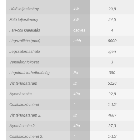
Hűtő teljesítmény
kW
29,8
Fűtő teljesítmény
kW
54,5
Fan-coil kialakítás
csöves
4
Légszállítás (max)
m³/h
6000
Légcsatornázható
igen
Ventilátor fokozat
3
Légoldali terhelhetőség
Pa
350
Víz térfogatáram
l/h
5126
Nyomásesés
kPa
32,8
Csatlakozó méret
"
1-1/2
Víz térfogatáram 2.
l/h
4687
Nyomásesés 2.
kPa
37,3
Csatlakozó méret 2.
"
1-1/2