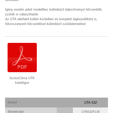
Igény esetén adott modellhez különböző teljesítményű hőcserélők,
szűrők is választhatók.
Az UTA elérhető kültéri kivitelben és komplett légkezelőként is,
hővisszanyerő hőcserélővel különböző szűrőelemekkel.
ActionClima UTA
katalógus
Modell
UTA 632
Termék kód
UTA632F136