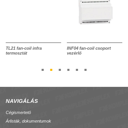
TL21 fan-coil infra
INF04 fan-coil csoport
termosztát
vezérlő
NAVIGÁLÁS
Cégismertető
Árlisták, dokumentumok