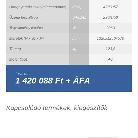
Hangnyomás szint (min/med/max)
db(A)
47/51/57
Üzemi feszültség
V/Ph/Hz
230/1/50
Teljesítmény felvétel
W
2060
Méretek (H x Sz x M)
mm
1320x1250x570
Tömeg
kg
123,8
Motor típus
AC
Listaár:
1 420 088 Ft + ÁFA
Kapcsolódó termékek, kiegészítők