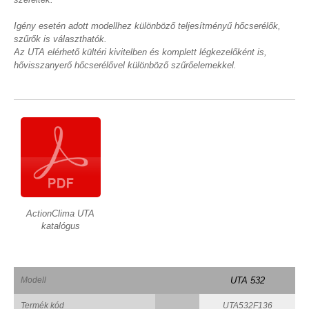
Igény esetén adott modellhez különböző teljesítményű hőcserélők,
szűrők is választhatók.
Az UTA elérhető kültéri kivitelben és komplett légkezelőként is,
hővisszanyerő hőcserélővel különböző szűrőelemekkel.
ActionClima UTA
katalógus
Modell
UTA 532
Termék kód
UTA532F136