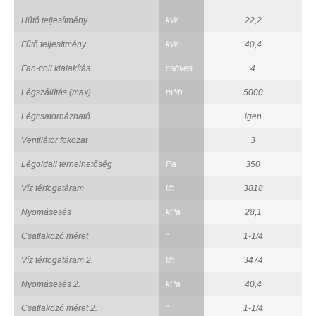
Hűtő teljesítmény
kW
22,2
Fűtő teljesítmény
kW
40,4
Fan-coil kialakítás
csöves
4
Légszállítás (max)
m³/h
5000
Légcsatornázható
igen
Ventilátor fokozat
3
Légoldali terhelhetőség
Pa
350
Víz térfogatáram
l/h
3818
Nyomásesés
kPa
28,1
Csatlakozó méret
"
1-1/4
Víz térfogatáram 2.
l/h
3474
Nyomásesés 2.
kPa
40,4
Csatlakozó méret 2.
"
1-1/4