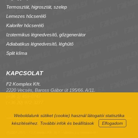
Termosztát, higrosztát, szelep
Lemezes hőcserélő
Kalorifer hőcserélő
Izotermikus légnedvesítő, gőzgenerátor
Adiabatikus légnedvesítő, léghűtő
Split klíma
KAPCSOLAT
F2 Komplex Kft.
2220 Vecsés, Baross Gábor út 195/66. A/11.
(+36 1) 459-0747
(+36 20) 972-3277
Weboldalunk sütiket (cookie) használ látogatói statisztika
készítéséhez.
További infók és beállítások
Elfogadom
@2004-2026 - F2 Komplex Kft., byF - Minden jog fenntartva!>