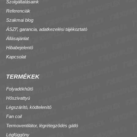
Szolgáltatásaink
Referenciák
Szakmai blog
ÁSZF, garancia, adatkezelési tájékoztató
Állásajánlat
Hibabejelentő
Kapcsolat
TERMÉKEK
Folyadékhűtő
Hőszivattyú
Légszárító, ködtelenítő
Fan coil
Termoventilátor, légrétegződés gátló
Légfüggöny