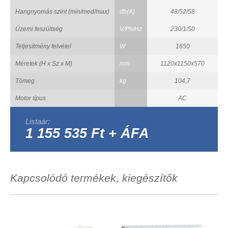
Hangnyomás szint (min/med/max)
db(A)
48/52/58
Üzemi feszültség
V/Ph/Hz
230/1/50
Teljesítmény felvétel
W
1650
Méretek (H x Sz x M)
mm
1120x1150x570
Tömeg
kg
104,7
Motor típus
AC
Listaár:
1 155 535 Ft + ÁFA
Kapcsolódó termékek, kiegészítők