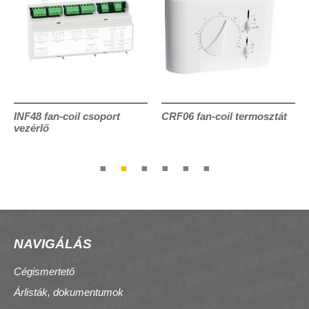
INF48 fan-coil csoport
CRF06 fan-coil termosztát
vezérlő
NAVIGÁLÁS
Cégismertető
Árlisták, dokumentumok