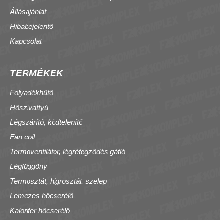
Állásajánlat
Hibabejelentő
Kapcsolat
TERMÉKEK
Folyadékhűtő
Hőszivattyú
Légszárító, ködtelenítő
Fan coil
Termoventilátor, légrétegződés gátló
Légfüggöny
Termosztát, higrosztát, szelep
Lemezes hőcserélő
Kalorifer hőcserélő