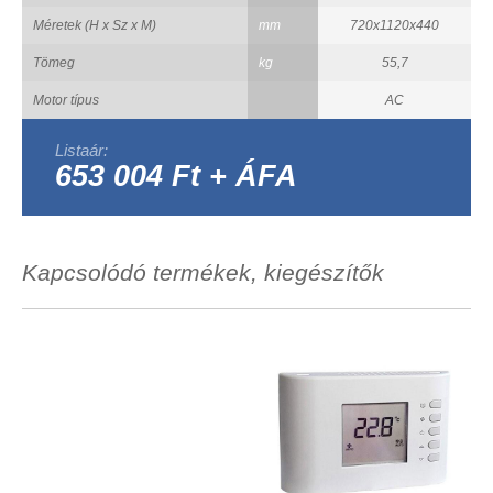
Méretek (H x Sz x M)
mm
720x1120x440
Tömeg
kg
55,7
Motor típus
AC
Listaár:
653 004 Ft + ÁFA
Kapcsolódó termékek, kiegészítők