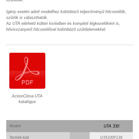
Igény esetén adott modellhez különböző teljesítményű hőcserélők,
szűrők is választhatók.
Az UTA elérhető kültéri kivitelben és komplett légkezelőként is,
hővisszanyerő hőcserélővel különböző szűrőelemekkel.
ActionClima UTA
katalógus
Modell
UTA 330
Termék kód
UTA330F136