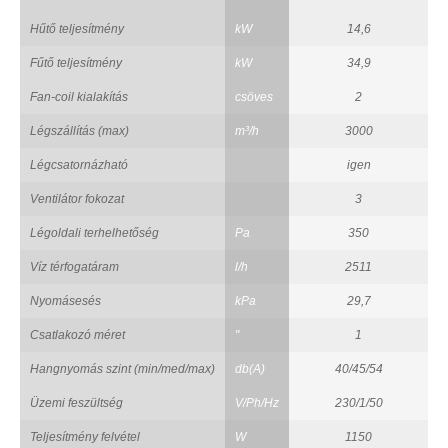
Hűtő teljesítmény
kW
14,6
Fűtő teljesítmény
kW
34,9
Fan-coil kialakítás
csöves
2
Légszállítás (max)
m³/h
3000
Légcsatornázható
igen
Ventilátor fokozat
3
Légoldali terhelhetőség
Pa
350
Víz térfogatáram
l/h
2511
Nyomásesés
kPa
29,7
Csatlakozó méret
"
1
Hangnyomás szint (min/med/max)
db(A)
40/45/54
Üzemi feszültség
V/Ph/Hz
230/1/50
Teljesítmény felvétel
W
1150