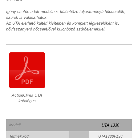
Igény esetén adott modellhez különböző teljesítményű hőcserélők,
szűrők is választhatók.
Az UTA elérhető kültéri kivitelben és komplett légkezelőként is,
hővisszanyerő hőcserélővel különböző szűrőelemekkel.
ActionClima UTA
katalógus
Modell
UTA 1330
Termék kód
UTA1330F136