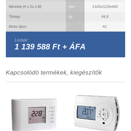
Méretek (H x Sz x M)
mm
1320x1120x440
Tömeg
kg
94,8
Motor típus
AC
Listaár:
1 139 588 Ft + ÁFA
Kapcsolódó termékek, kiegészítők