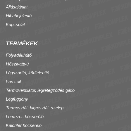
Állásajánlat
Hibabejelentő
Kapcsolat
TERMÉKEK
Folyadékhűtő
Hőszivattyú
Légszárító, ködtelenítő
Fan coil
Termoventilátor, légrétegződés gátló
Légfüggöny
Termosztát, higrosztát, szelep
Lemezes hőcserélő
Kalorifer hőcserélő