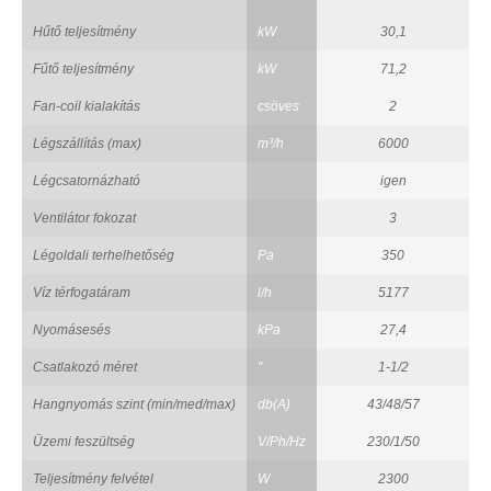
Hűtő teljesítmény
kW
30,1
Fűtő teljesítmény
kW
71,2
Fan-coil kialakítás
csöves
2
Légszállítás (max)
m³/h
6000
Légcsatornázható
igen
Ventilátor fokozat
3
Légoldali terhelhetőség
Pa
350
Víz térfogatáram
l/h
5177
Nyomásesés
kPa
27,4
Csatlakozó méret
"
1-1/2
Hangnyomás szint (min/med/max)
db(A)
43/48/57
Üzemi feszültség
V/Ph/Hz
230/1/50
Teljesítmény felvétel
W
2300