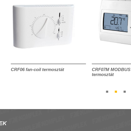
CRF06 fan-coil termosztát
CRF07M MODBUS f
termosztát
EK