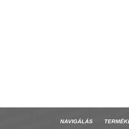
-coil csoport vezérlő
CRF07 fan-coil termosztát
NAVIGÁLÁS
TERMÉK