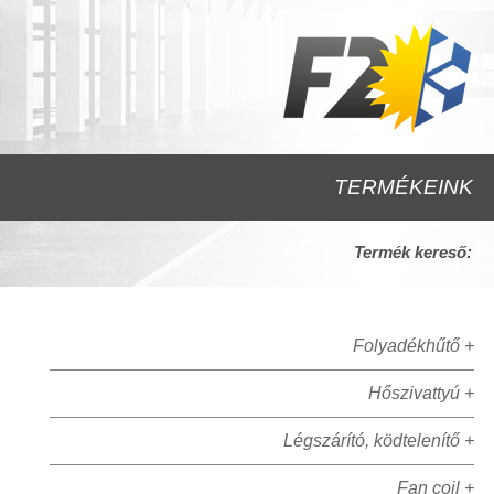
TERMÉKEINK
Termék kereső:
Folyadékhűtő +
Hőszivattyú +
Légszárító, ködtelenítő +
Fan coil +