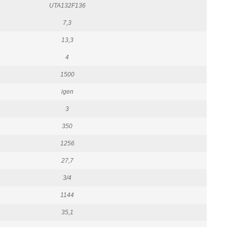
UTA132F136
7,3
13,3
4
1500
igen
3
350
1256
27,7
3/4
1144
35,1