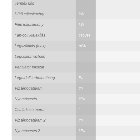
Termék kód
Hűtő teljesítmény
kW
Fűtő teljesítmény
kW
Fan-coil kialakítás
csöves
Légszállítás (max)
m³/h
Légcsatornázható
Ventilátor fokozat
Légoldali terhelhetőség
Pa
Víz térfogatáram
l/h
Nyomásesés
kPa
Csatlakozó méret
"
Víz térfogatáram 2.
l/h
Nyomásesés 2.
kPa