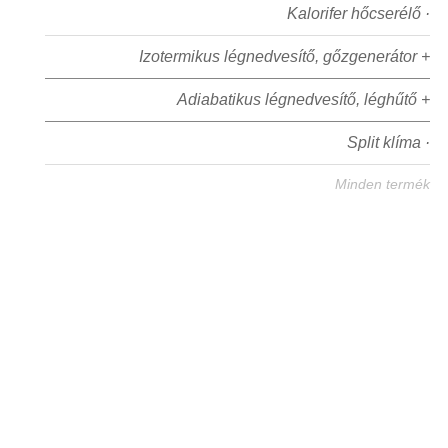
Kalorifer hőcserélő ·
Izotermikus légnedvesítő, gőzgenerátor +
Adiabatikus légnedvesítő, léghűtő +
Split klíma ·
Minden termék