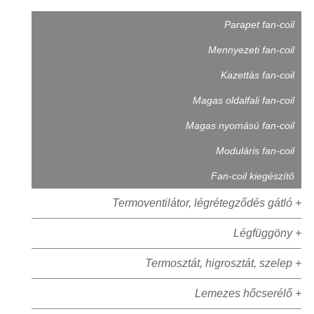
Parapet fan-coil
Mennyezeti fan-coil
Kazettás fan-coil
Magas oldalfali fan-coil
Magas nyomású fan-coil
Moduláris fan-coil
Fan-coil kiegészítő
Termoventilátor, légrétegződés gátló +
Légfüggöny +
Termosztát, higrosztát, szelep +
Lemezes hőcserélő +