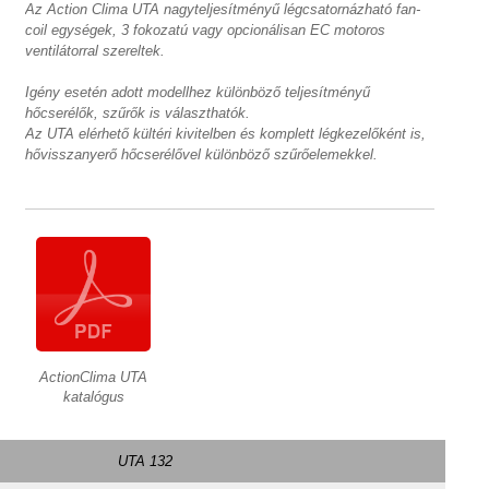
Az Action Clima UTA nagyteljesítményű légcsatornázható fan-
coil egységek, 3 fokozatú vagy opcionálisan EC motoros
ventilátorral szereltek.
Igény esetén adott modellhez különböző teljesítményű
hőcserélők, szűrők is választhatók.
Az UTA elérhető kültéri kivitelben és komplett légkezelőként is,
hővisszanyerő hőcserélővel különböző szűrőelemekkel.
ActionClima UTA
katalógus
UTA 132