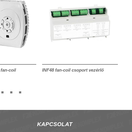
an-coil
INF48 fan-coil csoport vezérlő
TL21
KAPCSOLAT