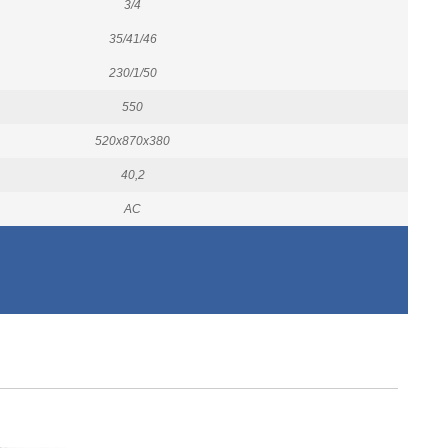
3/4
35/41/46
230/1/50
550
520x870x380
40,2
AC