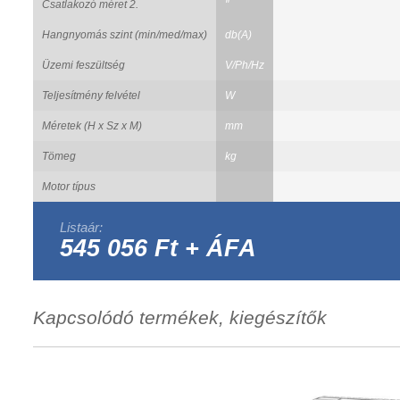
Csatlakozó méret 2.
"
Hangnyomás szint (min/med/max)
db(A)
Üzemi feszültség
V/Ph/Hz
Teljesítmény felvétel
W
Méretek (H x Sz x M)
mm
Tömeg
kg
Motor típus
Listaár:
545 056 Ft + ÁFA
Kapcsolódó termékek, kiegészítők