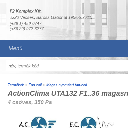
F2 Komplex Kft.
2220 Vecsés, Baross Gábor út 195/66. A/11.
(+36 1) 459-0747
(+36 20) 972-3277
Menü
Termékek
>
Fan coil
>
Magas nyomású fan-coil
ActionClima UTA132 F1..36 magasn
4 csöves, 350 Pa