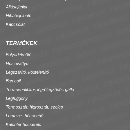
Állásajánlat
Hibabejelentő
Kapcsolat
TERMÉKEK
Folyadékhűtő
Hőszivattyú
Légszárító, ködtelenítő
Fan coil
Termoventilátor, légrétegződés gátló
Légfüggöny
Termosztát, higrosztát, szelep
Lemezes hőcserélő
Kalorifer hőcserélő