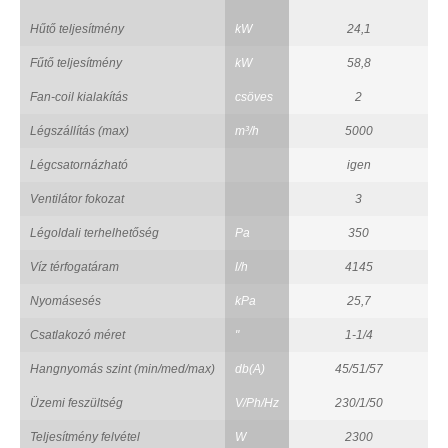
Hűtő teljesítmény
kW
24,1
Fűtő teljesítmény
kW
58,8
Fan-coil kialakítás
csöves
2
Légszállítás (max)
m³/h
5000
Légcsatornázható
igen
Ventilátor fokozat
3
Légoldali terhelhetőség
Pa
350
Víz térfogatáram
l/h
4145
Nyomásesés
kPa
25,7
Csatlakozó méret
"
1-1/4
Hangnyomás szint (min/med/max)
db(A)
45/51/57
Üzemi feszültség
V/Ph/Hz
230/1/50
Teljesítmény felvétel
W
2300