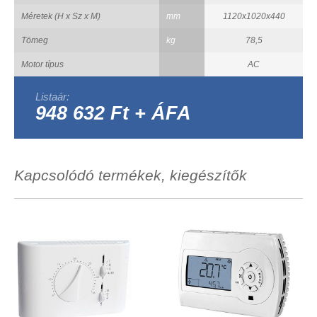
Méretek (H x Sz x M)
mm
1120x1020x440
Tömeg
kg
78,5
Motor típus
AC
Listaár:
948 632 Ft + ÁFA
Kapcsolódó termékek, kiegészítők