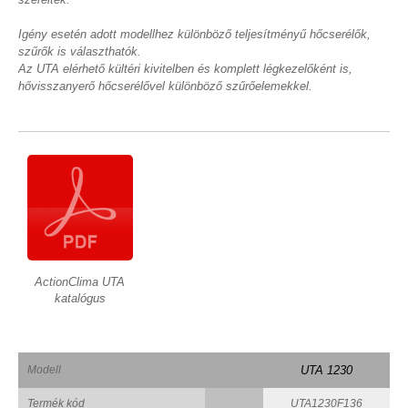
Igény esetén adott modellhez különböző teljesítményű hőcserélők,
szűrők is választhatók.
Az UTA elérhető kültéri kivitelben és komplett légkezelőként is,
hővisszanyerő hőcserélővel különböző szűrőelemekkel.
ActionClima UTA
katalógus
Modell
UTA 1230
Termék kód
UTA1230F136