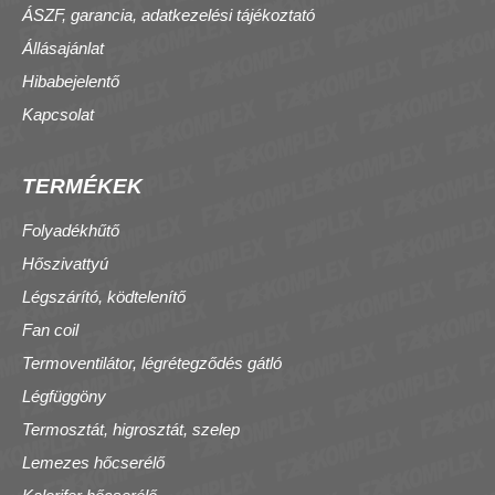
ÁSZF, garancia, adatkezelési tájékoztató
Állásajánlat
Hibabejelentő
Kapcsolat
TERMÉKEK
Folyadékhűtő
Hőszivattyú
Légszárító, ködtelenítő
Fan coil
Termoventilátor, légrétegződés gátló
Légfüggöny
Termosztát, higrosztát, szelep
Lemezes hőcserélő