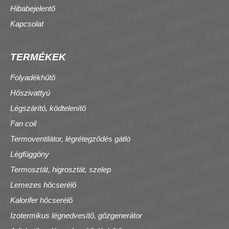
Hibabejelentő
Kapcsolat
TERMÉKEK
Folyadékhűtő
Hőszivattyú
Légszárító, ködtelenítő
Fan coil
Termoventilátor, légrétegződés gátló
Légfüggöny
Termosztát, higrosztát, szelep
Lemezes hőcserélő
Kalorifer hőcserélő
Izotermikus légnedvesítő, gőzgenerátor