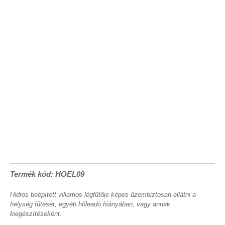
Termék kód: HOEL09
Hidros beépített villamos légfűtője képes üzembiztosan ellátni a
helység fűtését, egyéb hőleadó hiányában, vagy annak
kiegészítéseként.