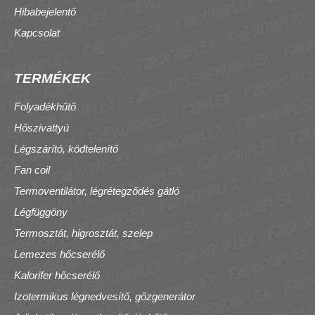
Hibabejelentő
Kapcsolat
TERMÉKEK
Folyadékhűtő
Hőszivattyú
Légszárító, ködtelenítő
Fan coil
Termoventilátor, légrétegződés gátló
Légfüggöny
Termosztát, higrosztát, szelep
Lemezes hőcserélő
Kalorifer hőcserélő
Izotermikus légnedvesítő, gőzgenerátor