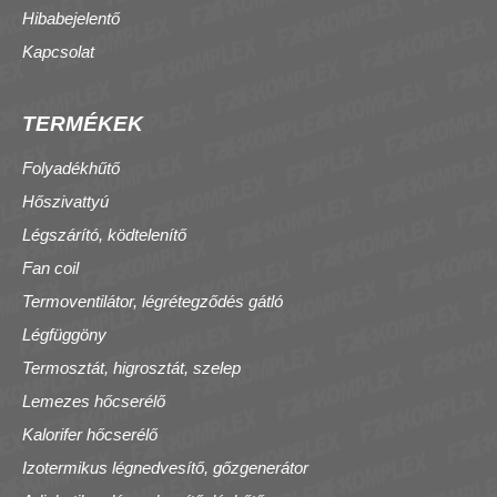
Hibabejelentő
Kapcsolat
TERMÉKEK
Folyadékhűtő
Hőszivattyú
Légszárító, ködtelenítő
Fan coil
Termoventilátor, légrétegződés gátló
Légfüggöny
Termosztát, higrosztát, szelep
Lemezes hőcserélő
Kalorifer hőcserélő
Izotermikus légnedvesítő, gőzgenerátor