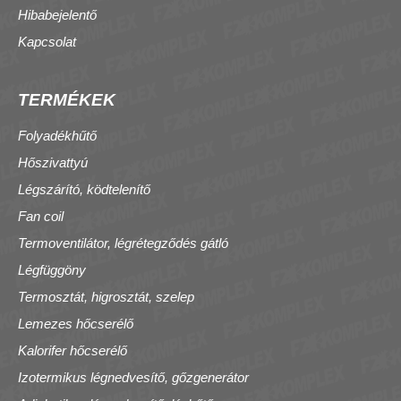
Hibabejelentő
Kapcsolat
TERMÉKEK
Folyadékhűtő
Hőszivattyú
Légszárító, ködtelenítő
Fan coil
Termoventilátor, légrétegződés gátló
Légfüggöny
Termosztát, higrosztát, szelep
Lemezes hőcserélő
Kalorifer hőcserélő
Izotermikus légnedvesítő, gőzgenerátor