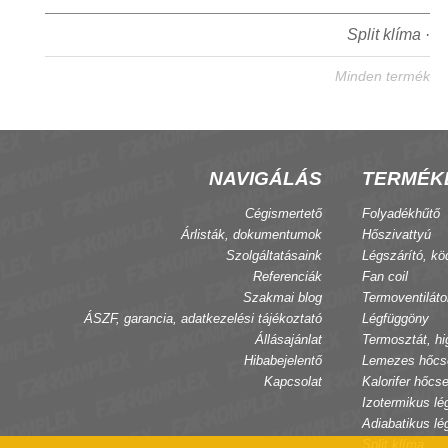
Split klíma ·
Minden termék
NAVIGÁLÁS
TERMÉK
Cégismertető
Folyadékhűtő
Árlisták, dokumentumok
Hőszivattyú
Szolgáltatásaink
Légszárító, kö
Referenciák
Fan coil
Szakmai blog
Termoventiláto
ÁSZF, garancia, adatkezelési tájékoztató
Légfüggöny
Állásajánlat
Termosztát, hi
Hibabejelentő
Lemezes hőcs
Kapcsolat
Kalorifer hőcse
Izotermikus lé
Adiabatikus lé
Split klíma