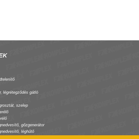
EK
dtelenítő
r, légrétegződés gátló
grosztát, szelep
erélő
rélő
gnedvesítő, gőzgenerátor
gnedvesítő, léghűtő