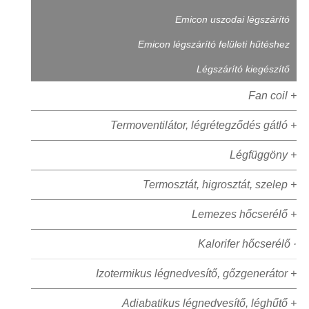
Emicon uszodai légszárító
Emicon légszárító felületi hűtéshez
Légszárító kiegészítő
Fan coil +
Termoventilátor, légrétegződés gátló +
Légfüggöny +
Termosztát, higrosztát, szelep +
Lemezes hőcserélő +
Kalorifer hőcserélő ·
Izotermikus légnedvesítő, gőzgenerátor +
Adiabatikus légnedvesítő, léghűtő +