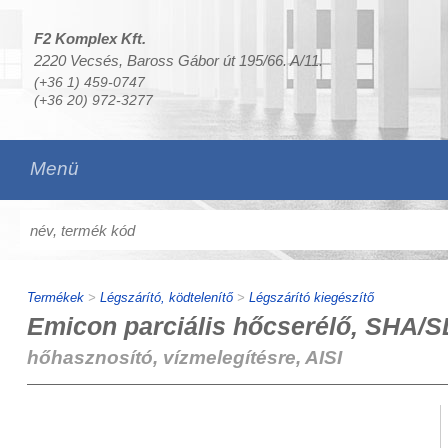
F2 Komplex Kft.
2220 Vecsés, Baross Gábor út 195/66. A/11.
(+36 1) 459-0747
(+36 20) 972-3277
Menü
Termékek
>
Légszárító, ködtelenítő
>
Légszárító kiegészítő
Emicon parciális hőcserélő, SHA/S
hőhasznosító, vízmelegítésre, AISI