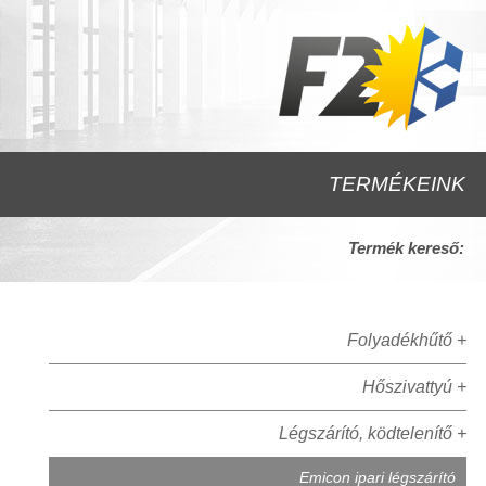
TERMÉKEINK
Termék kereső:
Folyadékhűtő +
Hőszivattyú +
Légszárító, ködtelenítő +
Emicon ipari légszárító