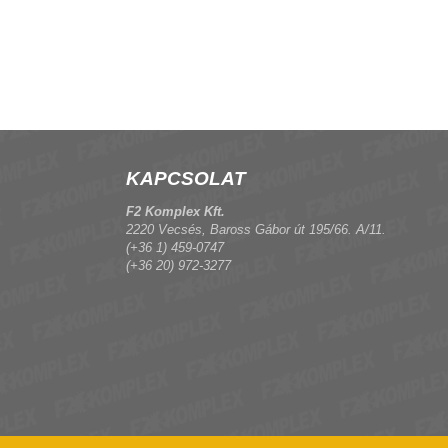
KAPCSOLAT
F2 Komplex Kft.
2220 Vecsés, Baross Gábor út 195/66. A/11.
(+36 1) 459-0747
(+36 20) 972-3277