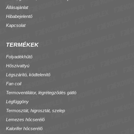
Állásajánlat
Hibabejelentő
Kapcsolat
TERMÉKEK
Folyadékhűtő
Hőszivattyú
Légszárító, ködtelenítő
Fan coil
Termoventilátor, légrétegződés gátló
Légfüggöny
Termosztát, higrosztát, szelep
Lemezes hőcserélő
Kalorifer hőcserélő