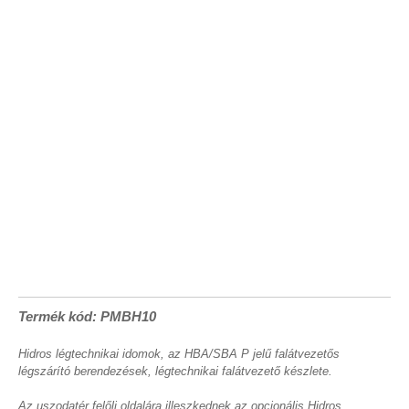
Termék kód: PMBH10
Hidros légtechnikai idomok, az HBA/SBA P jelű falátvezetős
légszárító berendezések, légtechnikai falátvezető készlete.
Az uszodatér felőli oldalára illeszkednek az opcionális Hidros