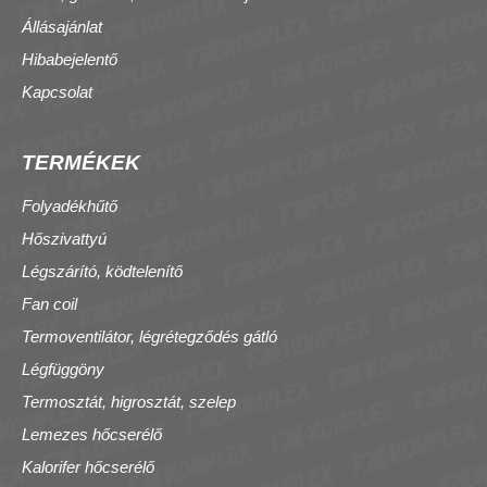
Állásajánlat
Hibabejelentő
Kapcsolat
TERMÉKEK
Folyadékhűtő
Hőszivattyú
Légszárító, ködtelenítő
Fan coil
Termoventilátor, légrétegződés gátló
Légfüggöny
Termosztát, higrosztát, szelep
Lemezes hőcserélő
Kalorifer hőcserélő