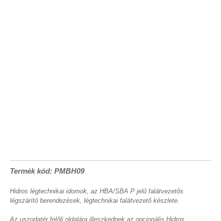
Termék kód: PMBH09
Hidros légtechnikai idomok, az HBA/SBA P jelű falátvezetős
légszárító berendezések, légtechnikai falátvezető készlete.
Az uszodatér felőli oldalára illeszkednek az opcionális Hidros