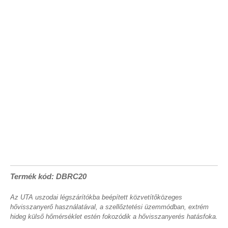
Termék kód: DBRC20
Az UTA uszodai légszárítókba beépített közvetítőközeges
hővisszanyerő használatával, a szellőztetési üzemmódban, extrém
hideg külső hőmérséklet estén fokozódik a hővisszanyerés hatásfoka.