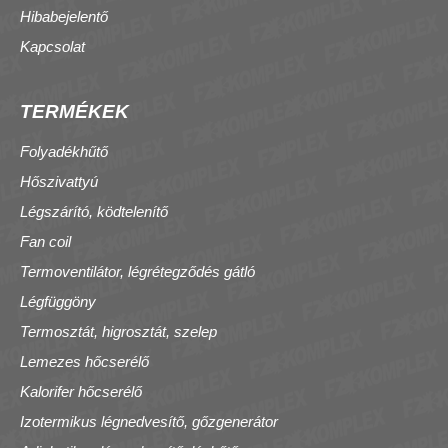
Hibabejelentő
Kapcsolat
TERMÉKEK
Folyadékhűtő
Hőszivattyú
Légszárító, ködtelenítő
Fan coil
Termoventilátor, légrétegződés gátló
Légfüggöny
Termosztát, higrosztát, szelep
Lemezes hőcserélő
Kalorifer hőcserélő
Izotermikus légnedvesítő, gőzgenerátor