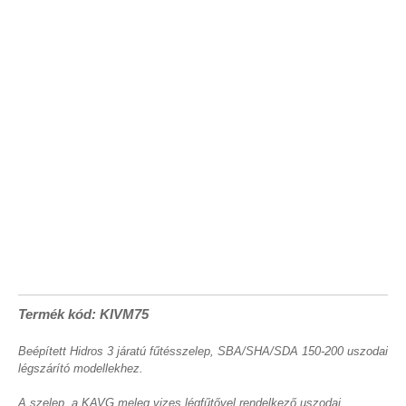
Termék kód: KIVM75
Beépített Hidros 3 járatú fűtésszelep, SBA/SHA/SDA 150-200 uszodai
légszárító modellekhez.
A szelep, a KAVG meleg vizes légfűtővel rendelkező uszodai