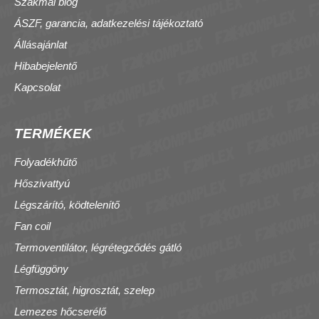
Szakmai blog
ÁSZF, garancia, adatkezelési tájékoztató
Állásajánlat
Hibabejelentő
Kapcsolat
TERMÉKEK
Folyadékhűtő
Hőszivattyú
Légszárító, ködtelenítő
Fan coil
Termoventilátor, légrétegződés gátló
Légfüggöny
Termosztát, higrosztát, szelep
Lemezes hőcserélő