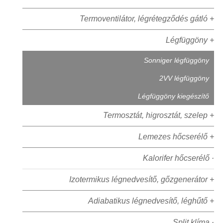
Termoventilátor, légrétegződés gátló +
Légfüggöny +
Sonniger légfüggöny
2VV légfüggöny
Légfüggöny kiegészítő
Termosztát, higrosztát, szelep +
Lemezes hőcserélő +
Kalorifer hőcserélő ·
Izotermikus légnedvesítő, gőzgenerátor +
Adiabatikus légnedvesítő, léghűtő +
Split klíma ·