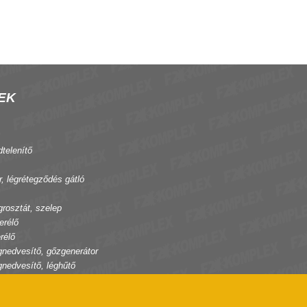
EK
dtelenítő
r, légrétegződés gátló
grosztát, szelep
erélő
rélő
gnedvesítő, gőzgenerátor
gnedvesítő, léghűtő