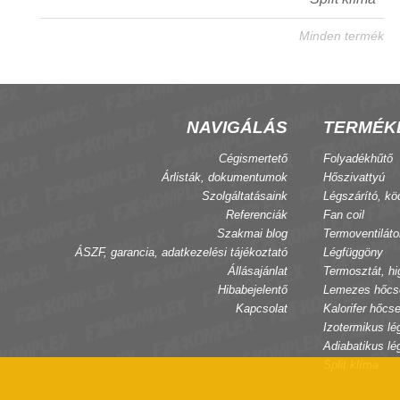
Minden termék
NAVIGÁLÁS
TERMÉK
Cégismertető
Folyadékhűtő
Árlisták, dokumentumok
Hőszivattyú
Szolgáltatásaink
Légszárító, kö
Referenciák
Fan coil
Szakmai blog
Termoventiláto
ÁSZF, garancia, adatkezelési tájékoztató
Légfüggöny
Állásajánlat
Termosztát, hi
Hibabejelentő
Lemezes hőcs
Kapcsolat
Kalorifer hőcse
Izotermikus lé
Adiabatikus lé
Split klíma