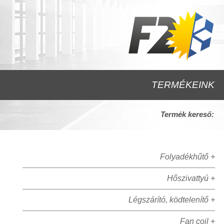
TERMÉKEINK
Termék kereső:
Folyadékhűtő +
Hőszivattyú +
Légszárító, ködtelenítő +
Fan coil +