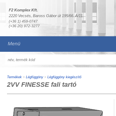
F2 Komplex Kft.
2220 Vecsés, Baross Gábor út 195/66. A/11.
(+36 1) 459-0747
(+36 20) 972-3277
Menü
Termékek
>
Légfüggöny
>
Légfüggöny kiegészítő
2VV FINESSE fali tartó