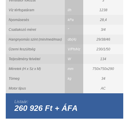
Ventilátor fokozat
3
Víz térfogatáram
l/h
1238
Nyomásesés
kPa
28,4
Csatlakozó méret
"
3/4
Hangnyomás szint (min/med/max)
db(A)
29/38/46
Üzemi feszültség
V/Ph/Hz
230/1/50
Teljesítmény felvétel
W
134
Méretek (H x Sz x M)
mm
750x750x290
Tömeg
kg
34
Motor típus
AC
Listaár:
260 926 Ft + ÁFA