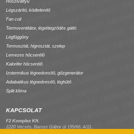
Hőszivattyú
Légszárító, ködtelenítő
Fan coil
Termoventilátor, légrétegződés gátló
Légfüggöny
Termosztát, higrosztát, szelep
Lemezes hőcserélő
Kalorifer hőcserélő
Izotermikus légnedvesítő, gőzgenerátor
Adiabatikus légnedvesítő, léghűtő
Split klíma
KAPCSOLAT
F2 Komplex Kft.
2220 Vecsés, Baross Gábor út 195/66. A/11.
(+36 1) 459-0747