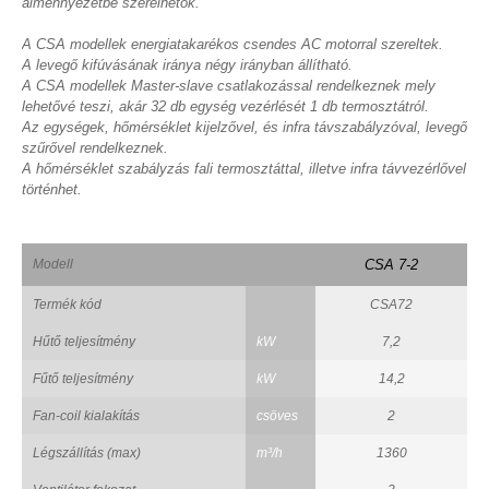
álmennyezetbe szerelhetők.
A CSA modellek energiatakarékos csendes AC motorral szereltek.
A levegő kifúvásának iránya négy irányban állítható.
A CSA modellek Master-slave csatlakozással rendelkeznek mely
lehetővé teszi, akár 32 db egység vezérlését 1 db termosztátról.
Az egységek, hőmérséklet kijelzővel, és infra távszabályzóval, levegő
szűrővel rendelkeznek.
A hőmérséklet szabályzás fali termosztáttal, illetve infra távvezérlővel
történhet.
Modell
CSA 7-2
Termék kód
CSA72
Hűtő teljesítmény
kW
7,2
Fűtő teljesítmény
kW
14,2
Fan-coil kialakítás
csöves
2
Légszállítás (max)
m³/h
1360