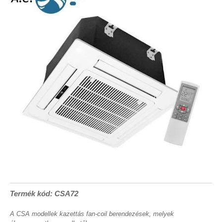
Termék kód: CSA72
A CSA modellek kazettás fan-coil berendezések, melyek