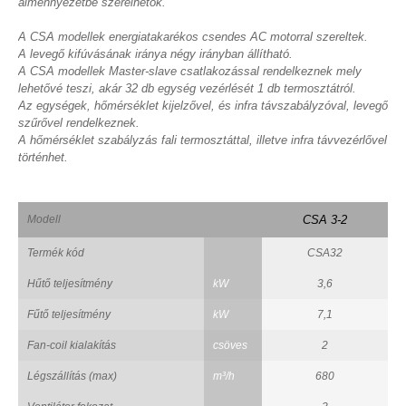
álmennyezetbe szerelhetők.
A CSA modellek energiatakarékos csendes AC motorral szereltek.
A levegő kifúvásának iránya négy irányban állítható.
A CSA modellek Master-slave csatlakozással rendelkeznek mely
lehetővé teszi, akár 32 db egység vezérlését 1 db termosztátról.
Az egységek, hőmérséklet kijelzővel, és infra távszabályzóval, levegő
szűrővel rendelkeznek.
A hőmérséklet szabályzás fali termosztáttal, illetve infra távvezérlővel
történhet.
Modell
CSA 3-2
Termék kód
CSA32
Hűtő teljesítmény
kW
3,6
Fűtő teljesítmény
kW
7,1
Fan-coil kialakítás
csöves
2
Légszállítás (max)
m³/h
680