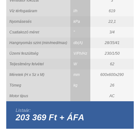
Ventilátor fokozat
3
Víz térfogatáram
l/h
619
Nyomásesés
kPa
22,1
Csatlakozó méret
"
3/4
Hangnyomás szint (min/med/max)
db(A)
28/35/41
Üzemi feszültség
V/Ph/Hz
230/1/50
Teljesítmény felvétel
W
62
Méretek (H x Sz x M)
mm
600x600x290
Tömeg
kg
26
Motor típus
AC
Listaár:
203 369 Ft + ÁFA