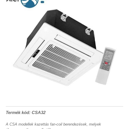
Termék kód: CSA32
A CSA modellek kazettás fan-coil berendezések, melyek