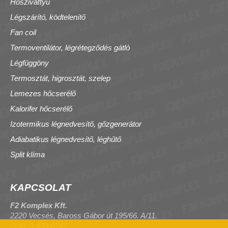
Hőszivattyú
Légszárító, ködtelenítő
Fan coil
Termoventilátor, légrétegződés gátló
Légfüggöny
Termosztát, higrosztát, szelep
Lemezes hőcserélő
Kalorifer hőcserélő
Izotermikus légnedvesítő, gőzgenerátor
Adiabatikus légnedvesítő, léghűtő
Split klíma
KAPCSOLAT
F2 Komplex Kft.
2220 Vecsés, Baross Gábor út 195/66. A/11.
(+36 1) 459-0747