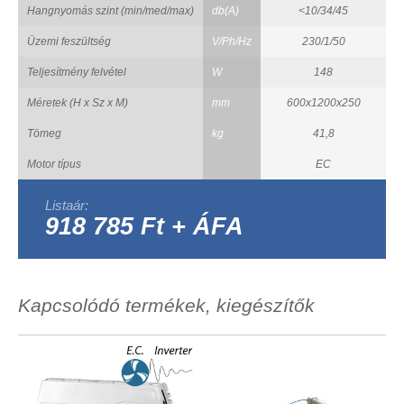
Hangnyomás szint (min/med/max)
db(A)
<10/34/45
Üzemi feszültség
V/Ph/Hz
230/1/50
Teljesítmény felvétel
W
148
Méretek (H x Sz x M)
mm
600x1200x250
Tömeg
kg
41,8
Motor típus
EC
Listaár:
918 785 Ft + ÁFA
Kapcsolódó termékek, kiegészítők