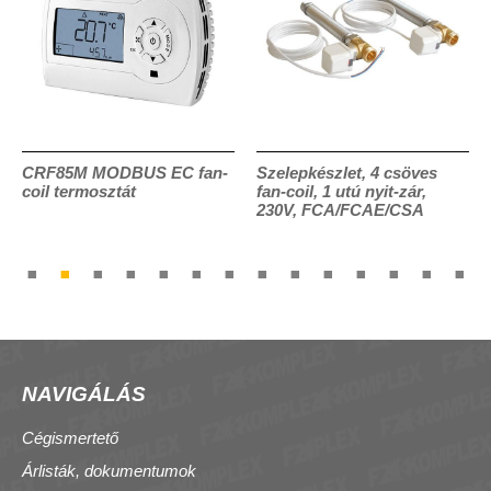
CRF85M MODBUS EC fan-
Szelepkészlet, 4 csöves
coil termosztát
fan-coil, 1 utú nyit-zár,
230V, FCA/FCAE/CSA
NAVIGÁLÁS
Cégismertető
Árlisták, dokumentumok