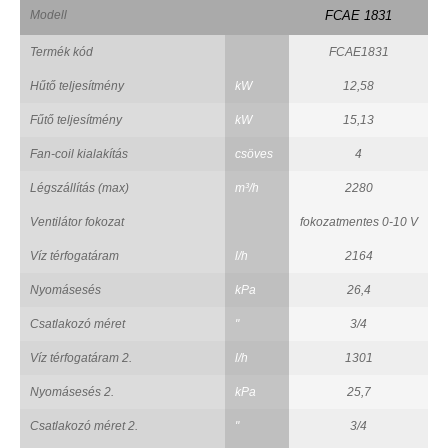
Modell
FCAE 1831
Termék kód
FCAE1831
Hűtő teljesítmény
kW
12,58
Fűtő teljesítmény
kW
15,13
Fan-coil kialakítás
csöves
4
Légszállítás (max)
m³/h
2280
Ventilátor fokozat
fokozatmentes 0-10 V
Víz térfogatáram
l/h
2164
Nyomásesés
kPa
26,4
Csatlakozó méret
"
3/4
Víz térfogatáram 2.
l/h
1301
Nyomásesés 2.
kPa
25,7
Csatlakozó méret 2.
"
3/4