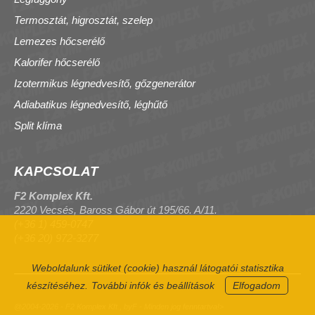
Termosztát, higrosztát, szelep
Lemezes hőcserélő
Kalorifer hőcserélő
Izotermikus légnedvesítő, gőzgenerátor
Adiabatikus légnedvesítő, léghűtő
Split klíma
KAPCSOLAT
F2 Komplex Kft.
2220 Vecsés, Baross Gábor út 195/66. A/11.
(+36 1) 459-0747
(+36 20) 972-3277
Weboldalunk sütiket (cookie) használ látogatói statisztika
készítéséhez.
További infók és beállítások
Elfogadom
@2004-2026 - F2 Komplex Kft., byF - Minden jog fenntartva!>