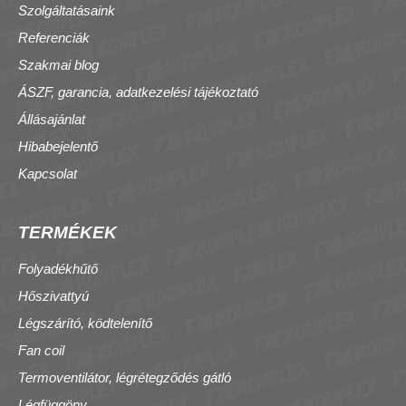
Szolgáltatásaink
Referenciák
Szakmai blog
ÁSZF, garancia, adatkezelési tájékoztató
Állásajánlat
Hibabejelentő
Kapcsolat
TERMÉKEK
Folyadékhűtő
Hőszivattyú
Légszárító, ködtelenítő
Fan coil
Termoventilátor, légrétegződés gátló
Légfüggöny