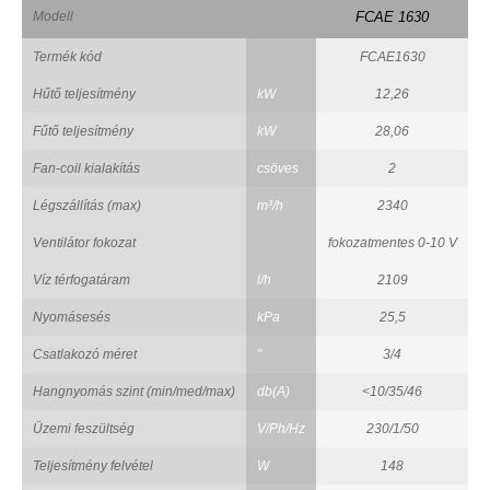
Modell
FCAE 1630
Termék kód
FCAE1630
Hűtő teljesítmény
kW
12,26
Fűtő teljesítmény
kW
28,06
Fan-coil kialakítás
csöves
2
Légszállítás (max)
m³/h
2340
Ventilátor fokozat
fokozatmentes 0-10 V
Víz térfogatáram
l/h
2109
Nyomásesés
kPa
25,5
Csatlakozó méret
"
3/4
Hangnyomás szint (min/med/max)
db(A)
<10/35/46
Üzemi feszültség
V/Ph/Hz
230/1/50
Teljesítmény felvétel
W
148