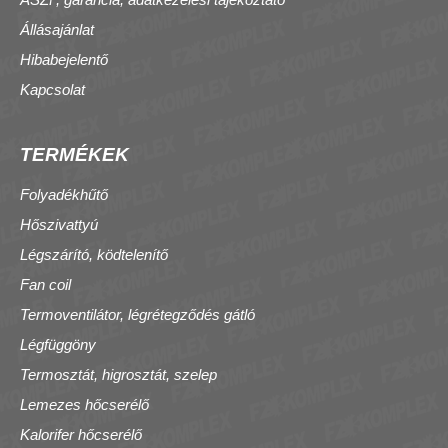
Állásajánlat
Hibabejelentő
Kapcsolat
TERMÉKEK
Folyadékhűtő
Hőszivattyú
Légszárító, ködtelenítő
Fan coil
Termoventilátor, légrétegződés gátló
Légfüggöny
Termosztát, higrosztát, szelep
Lemezes hőcserélő
Kalorifer hőcserélő