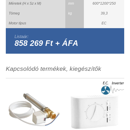
Méretek (H x Sz x M)
mm
600*1200*250
Tömeg
kg
39,3
Motor típus
EC
Listaár:
858 269 Ft + ÁFA
Kapcsolódó termékek, kiegészítők