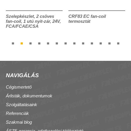
Szelepkészlet, 2 csöves
CRF83 EC fan-coil
fan-coil, 1 utú nyit-zár, 24V,
termosztát
FCA/FCAE/CSA
NAVIGÁLÁS
Cégismertető
Árlisták, dokumentumok
Szolgáltatásaink
Referenciák
Szakmai blog
ÁSZF, garancia, adatkezelési tájékoztató