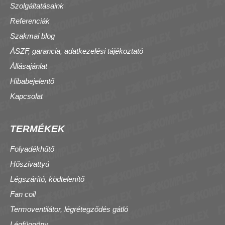
Szolgáltatásaink
Referenciák
Szakmai blog
ÁSZF, garancia, adatkezelési tájékoztató
Állásajánlat
Hibabejelentő
Kapcsolat
TERMÉKEK
Folyadékhűtő
Hőszivattyú
Légszárító, ködtelenítő
Fan coil
Termoventilátor, légrétegződés gátló
Légfüggöny