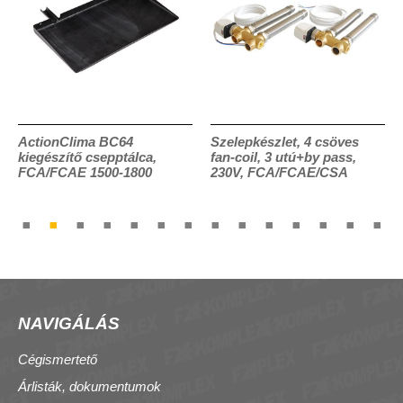
ActionClima BC64
Szelepkészlet, 4 csöves
kiegészítő csepptálca,
fan-coil, 3 utú+by pass,
FCA/FCAE 1500-1800
230V, FCA/FCAE/CSA
NAVIGÁLÁS
Cégismertető
Árlisták, dokumentumok