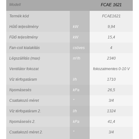
Modell
FCAE 1621
Termék kód
FCAE1621
Hűtő teljesítmény
kW
9,94
Fűtő teljesítmény
kW
15,4
Fan-coil kialakítás
csöves
4
Légszállítás (max)
m³/h
2340
Ventilátor fokozat
fokozatmentes 0-10 V
Víz térfogatáram
l/h
1710
Nyomásesés
kPa
26,5
Csatlakozó méret
"
3/4
Víz térfogatáram 2.
l/h
1324
Nyomásesés 2.
kPa
41,4
Csatlakozó méret 2.
"
3/4