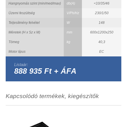
Hangnyomás szint (min/med/max)
db(A)
<10/35/46
Üzemi feszültség
V/Ph/Hz
230/1/50
Teljesítmény felvétel
W
148
Méretek (H x Sz x M)
mm
600x1200x250
Tömeg
kg
40,3
Motor típus
EC
Listaár:
888 935 Ft + ÁFA
Kapcsolódó termékek, kiegészítők