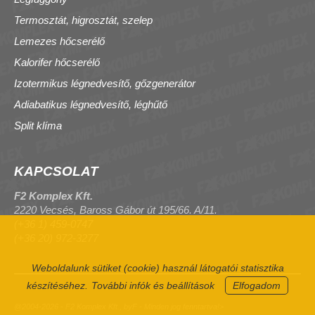
Termosztát, higrosztát, szelep
Lemezes hőcserélő
Kalorifer hőcserélő
Izotermikus légnedvesítő, gőzgenerátor
Adiabatikus légnedvesítő, léghűtő
Split klíma
KAPCSOLAT
F2 Komplex Kft.
2220 Vecsés, Baross Gábor út 195/66. A/11.
(+36 1) 459-0747
(+36 20) 972-3277
Weboldalunk sütiket (cookie) használ látogatói statisztika
készítéséhez.
További infók és beállítások
Elfogadom
@2004-2026 - F2 Komplex Kft., byF - Minden jog fenntartva!>