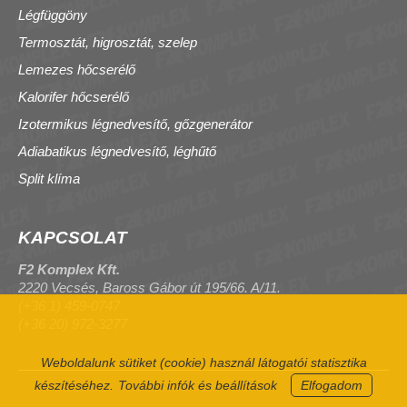
Légfüggöny
Termosztát, higrosztát, szelep
Lemezes hőcserélő
Kalorifer hőcserélő
Izotermikus légnedvesítő, gőzgenerátor
Adiabatikus légnedvesítő, léghűtő
Split klíma
KAPCSOLAT
F2 Komplex Kft.
2220 Vecsés, Baross Gábor út 195/66. A/11.
(+36 1) 459-0747
(+36 20) 972-3277
Weboldalunk sütiket (cookie) használ látogatói statisztika
készítéséhez.
További infók és beállítások
Elfogadom