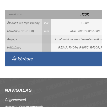
Termék kód
HCSK
Átadott fűtés teljesítmény
kW
1-500
Méretek (H x Sz x M)
mm
akár 5000x3000x1000
Anyaga
réz, alumínium, rozsdamentes acél, savál
Hűtőközeg
R134A, R404A, R407C, R410A, R32 s
Ár kérésre
NAVIGÁLÁS
Cégismertető
Árlisták, dokumentumok