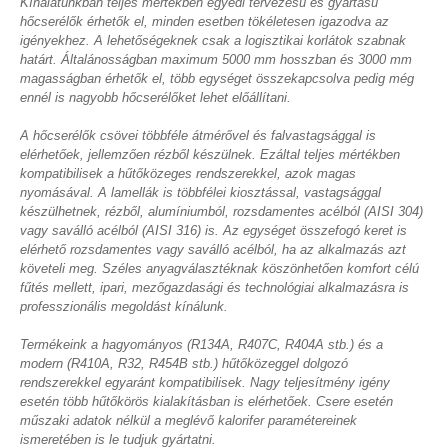
Kínálatunkban teljes mértékben egyedi tervezésű és gyártású
hőcserélők érhetők el, minden esetben tökéletesen igazodva az
igényekhez. A lehetőségeknek csak a logisztikai korlátok szabnak
határt. Általánosságban maximum 5000 mm hosszban és 3000 mm
magasságban érhetők el, több egységet összekapcsolva pedig még
ennél is nagyobb hőcserélőket lehet előállítani.
A hőcserélők csövei többféle átmérővel és falvastagsággal is
elérhetőek, jellemzően rézből készülnek. Ezáltal teljes mértékben
kompatibilisek a hűtőközeges rendszerekkel, azok magas
nyomásával. A lamellák is többfélei kiosztással, vastagsággal
készülhetnek, rézből, alumíniumból, rozsdamentes acélból (AISI 304)
vagy saválló acélból (AISI 316) is. Az egységet összefogó keret is
elérhető rozsdamentes vagy saválló acélból, ha az alkalmazás azt
követeli meg. Széles anyagválasztéknak köszönhetően komfort célú
fűtés mellett, ipari, mezőgazdasági és technológiai alkalmazásra is
professzionális megoldást kínálunk.
Termékeink a hagyományos (R134A, R407C, R404A stb.) és a
modern (R410A, R32, R454B stb.) hűtőközeggel dolgozó
rendszerekkel egyaránt kompatibilisek. Nagy teljesítmény igény
esetén több hűtőkörös kialakításban is elérhetőek. Csere esetén
műszaki adatok nélkül a meglévő kalorifer paramétereinek
ismeretében is le tudjuk gyártatni.