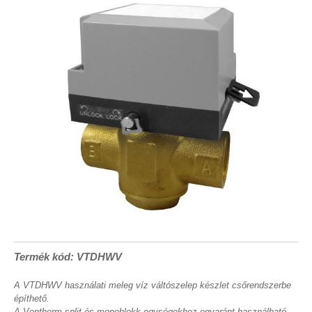
Termék kód: VTDHWV
A VTDHWV használati meleg víz váltószelep készlet csőrendszerbe
építhető.
A Ventherm split és monoblokk egységekhez egyaránt használható.