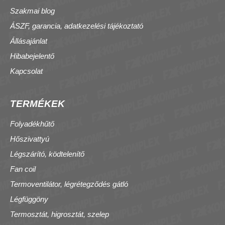
Szakmai blog
ÁSZF, garancia, adatkezelési tájékoztató
Állásajánlat
Hibabejelentő
Kapcsolat
TERMÉKEK
Folyadékhűtő
Hőszivattyú
Légszárító, ködtelenítő
Fan coil
Termoventilátor, légrétegződés gátló
Légfüggöny
Termosztát, higrosztát, szelep