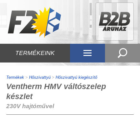
TERMÉKEINK
Termékek
>
Hőszivattyú
>
Hőszivattyú kiegészítő
Ventherm HMV váltószelep
készlet
230V hajtóművel