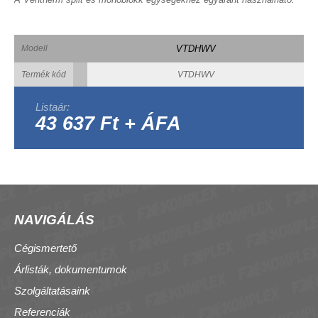
Modell
VTDHWV
Termék kód
VTDHWV
Listaár:
43 637 Ft + ÁFA
NAVIGÁLÁS
Cégismertető
Árlisták, dokumentumok
Szolgáltatásaink
Referenciák