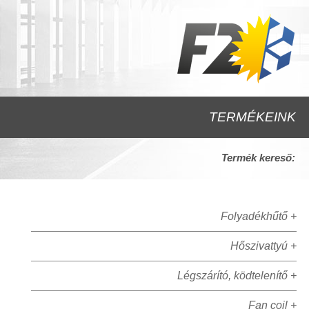
TERMÉKEINK
Termék kereső:
Folyadékhűtő +
Hőszivattyú +
Légszárító, ködtelenítő +
Fan coil +