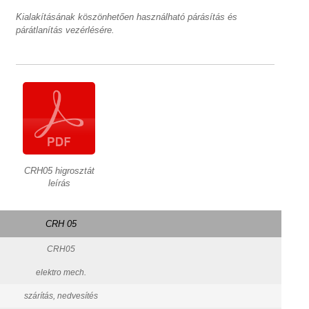
Kialakításának köszönhetően használható párásítás és
párátlanítás vezérlésére.
CRH05 higrosztát
leírás
CRH 05
CRH05
elektro mech.
szárítás, nedvesítés