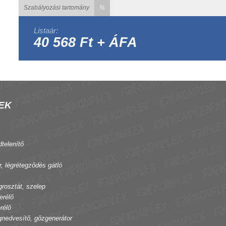
Szabályozási tartomány
%
Listaár:
40 568 Ft + ÁFA
EK
dtelenítő
r, légrétegződés gátló
grosztát, szelep
erélő
rélő
gnedvesítő, gőzgenerátor