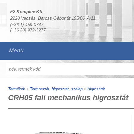
F2 Komplex Kft.
2220 Vecsés, Baross Gábor út 195/66. A/11.
(+36 1) 459-0747
(+36 20) 972-3277
Menü
Termékek
>
Termosztát, higrosztát, szelep
>
Higrosztát
CRH05 fali mechanikus higrosztát