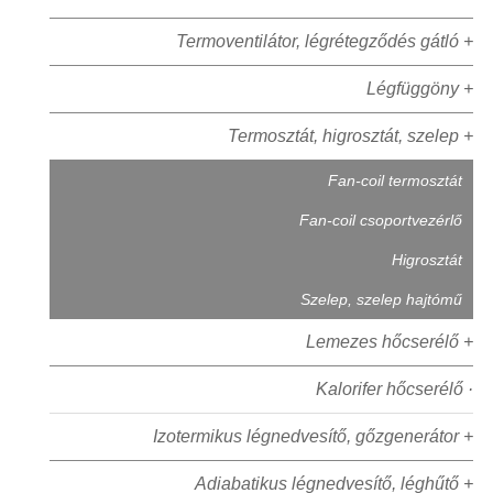
Termoventilátor, légrétegződés gátló +
Légfüggöny +
Termosztát, higrosztát, szelep +
Fan-coil termosztát
Fan-coil csoportvezérlő
Higrosztát
Szelep, szelep hajtómű
Lemezes hőcserélő +
Kalorifer hőcserélő ·
Izotermikus légnedvesítő, gőzgenerátor +
Adiabatikus légnedvesítő, léghűtő +