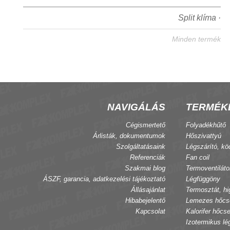
Split klíma ·
Minden termék
NAVIGÁLÁS
TERMÉK
Cégismertető
Folyadékhűtő
Árlisták, dokumentumok
Hőszivattyú
Szolgáltatásaink
Légszárító, kö
Referenciák
Fan coil
Szakmai blog
Termoventiláto
ÁSZF, garancia, adatkezelési tájékoztató
Légfüggöny
Állásajánlat
Termosztát, hi
Hibabejelentő
Lemezes hőcs
Kapcsolat
Kalorifer hőcse
Izotermikus lé