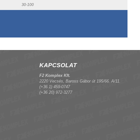
30-100
KAPCSOLAT
F2 Komplex Kft.
2220 Vecsés, Baross Gábor út 195/66. A/11.
(+36 1) 459-0747
(+36 20) 972-3277