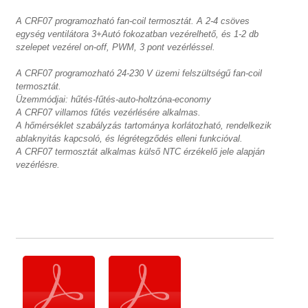
A CRF07 programozható fan-coil termosztát. A 2-4 csöves
egység ventilátora 3+Autó fokozatban vezérelhető, és 1-2 db
szelepet vezérel on-off, PWM, 3 pont vezérléssel.
A CRF07 programozható 24-230 V üzemi felszültségű fan-coil
termosztát.
Üzemmódjai: hűtés-fűtés-auto-holtzóna-economy
A CRF07 villamos fűtés vezérlésére alkalmas.
A hőmérséklet szabályzás tartománya korlátozható, rendelkezik
ablaknyitás kapcsoló, és légrétegződés elleni funkcióval.
A CRF07 termosztát alkalmas külső NTC érzékelő jele alapján
vezérlésre.