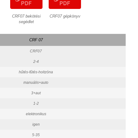
CRF07 bekötési
CRF07 gépkönyv
segédlet
CRF 07
CRF07
2-4
hűtés-fűtés-holtzóna
manuális+auto
3+aut
1-2
elektronikus
igen
5-35