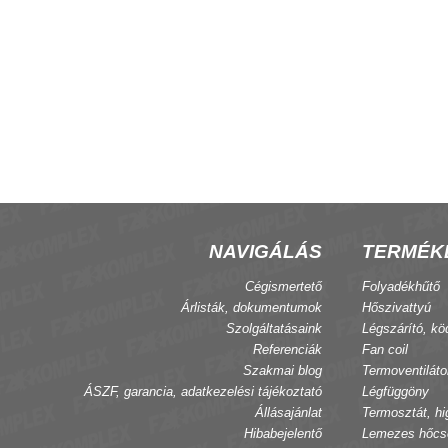
NAVIGÁLÁS
TERMÉK
Cégismertető
Folyadékhűtő
Árlisták, dokumentumok
Hőszivattyú
Szolgáltatásaink
Légszárító, kö
Referenciák
Fan coil
Szakmai blog
Termoventiláto
ÁSZF, garancia, adatkezelési tájékoztató
Légfüggöny
Állásajánlat
Termosztát, hi
Hibabejelentő
Lemezes hőcs