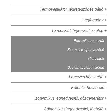
Termoventilátor, légrétegződés gátló +
Légfüggöny +
Termosztát, higrosztát, szelep +
Fan-coil termosztát
Fan-coil csoportvezérlő
Higrosztát
Szelep, szelep hajtómű
Lemezes hőcserélő +
Kalorifer hőcserélő ·
Izotermikus légnedvesítő, gőzgenerátor +
Adiabatikus légnedvesítő, léghűtő +