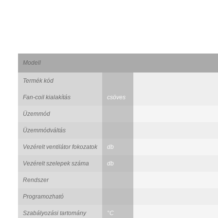
Modell
Termék kód
Fan-coil kialakítás
csöves
Üzemmód
Üzemmódváltás
Vezérelt ventilátor fokozatok
db
Vezérelt szelepek száma
db
Rendszer
Programozható
Szabályozási tartomány
°C