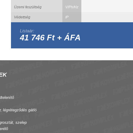
Üzemi feszültség
V/Ph/Hz
Védettség
IP
Listaár:
41 746 Ft + ÁFA
EK
dtelenítő
r, légrétegződés gátló
grosztát, szelep
erélő