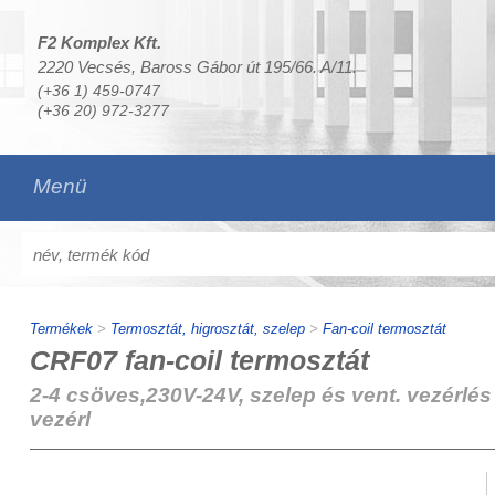
F2 Komplex Kft.
2220 Vecsés, Baross Gábor út 195/66. A/11.
(+36 1) 459-0747
(+36 20) 972-3277
Menü
Termékek
>
Termosztát, higrosztát, szelep
>
Fan-coil termosztát
CRF07 fan-coil termosztát
2-4 csöves,230V-24V, szelep és vent. vezérlés 
vezérl