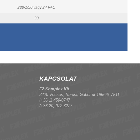
230/1/50 vagy 24 VAC
30
KAPCSOLAT
F2 Komplex Kft.
2220 Vecsés, Baross Gábor út 195/66. A/11.
(+36 1) 459-0747
(+36 20) 972-3277