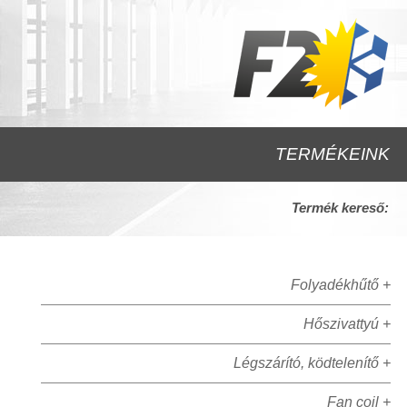
TERMÉKEINK
Termék kereső:
Folyadékhűtő +
Hőszivattyú +
Légszárító, ködtelenítő +
Fan coil +