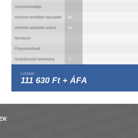
Üzemmódváltás
Vezérelt ventilátor fokozatok
db
Vezérelt szelepek száma
db
Rendszer
Programozható
Szabályozási tartomány
°C
Listaár:
111 630 Ft + ÁFA
EK