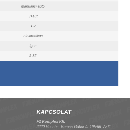
manuális+auto
3+aut
1-2
elektronikus
igen
5-35
KAPCSOLAT
F2 Komplex Kft.
2220 Vecsés, Baross Gábor út 195/66. A/11.