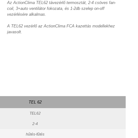
Az ActionClima TEL62 távezérlő termosztát, 2-4 csöves fan-
coil, 3+auto ventilátor fokozata, és 1-2db szelep on-off
vezérlésére alkalmas.
A TEL62 vezérlő az ActionClima FCA kazettás modellekhez
javasolt.
TEL 62
TEL62
2-4
hűtés-fűtés