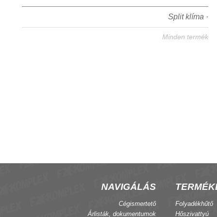
Split klíma ·
Minden termék
NAVIGÁLÁS
TERMÉK
Cégismertető
Folyadékhűtő
Árlisták, dokumentumok
Hőszivattyú