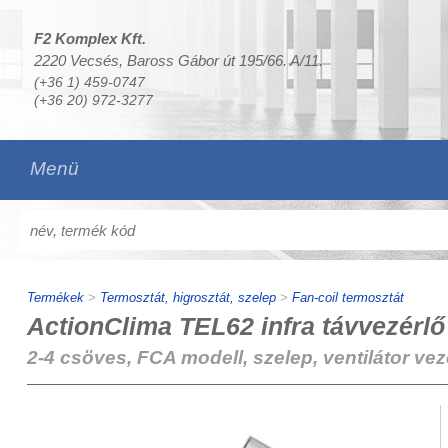
F2 Komplex Kft.
2220 Vecsés, Baross Gábor út 195/66. A/11.
(+36 1) 459-0747
(+36 20) 972-3277
Menü
Termékek
>
Termosztát, higrosztát, szelep
>
Fan-coil termosztát
ActionClima TEL62 infra távvezérlő
2-4 csöves, FCA modell, szelep, ventilátor ve