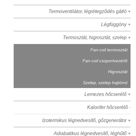
Termoventilátor, légrétegződés gátló +
Légfüggöny +
Termosztát, higrosztát, szelep +
Fan-coil termosztát
Fan-coil csoportvezérlő
Higrosztát
Szelep, szelep hajtómű
Lemezes hőcserélő +
Kalorifer hőcserélő ·
Izotermikus légnedvesítő, gőzgenerátor +
Adiabatikus légnedvesítő, léghűtő +