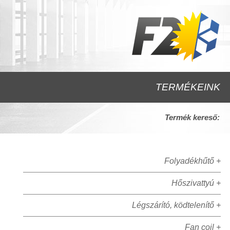
TERMÉKEINK
Termék kereső:
Folyadékhűtő +
Hőszivattyú +
Légszárító, ködtelenítő +
Fan coil +