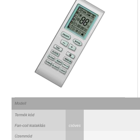
Modell
Termék kód
Fan-coil kialakítás
csöves
Üzemmód