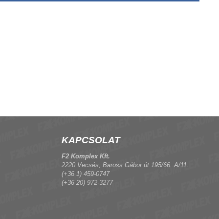
KAPCSOLAT
F2 Komplex Kft.
2220 Vecsés, Baross Gábor út 195/66. A/11.
(+36 1) 459-0747
(+36 20) 972-3277