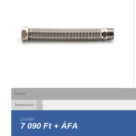
Modell
Termék kód
Listaár:
7 090 Ft + ÁFA