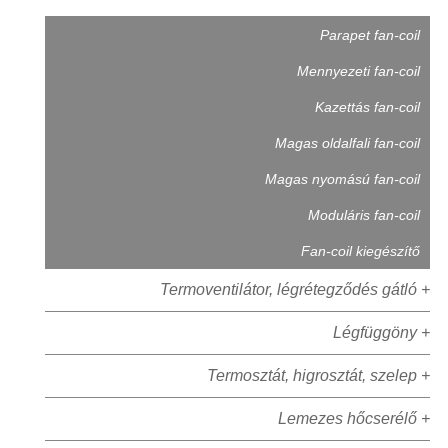
Parapet fan-coil
Mennyezeti fan-coil
Kazettás fan-coil
Magas oldalfali fan-coil
Magas nyomású fan-coil
Moduláris fan-coil
Fan-coil kiegészítő
Termoventilátor, légrétegződés gátló +
Légfüggöny +
Termosztát, higrosztát, szelep +
Lemezes hőcserélő +