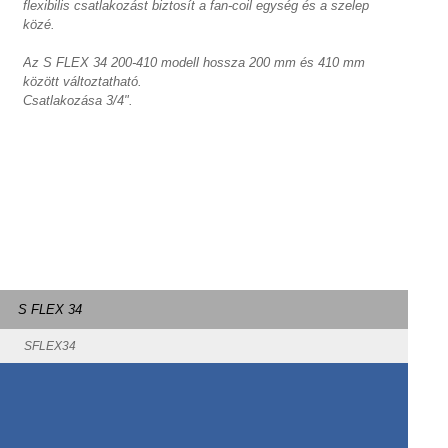
flexibilis csatlakozást biztosít a fan-coil egység és a szelep
közé.
Az S FLEX 34 200-410 modell hossza 200 mm és 410 mm
között változtatható.
Csatlakozása 3/4".
S FLEX 34
SFLEX34