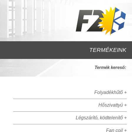
TERMÉKEINK
Termék kereső:
Folyadékhűtő +
Hőszivattyú +
Légszárító, ködtelenítő +
Fan coil +