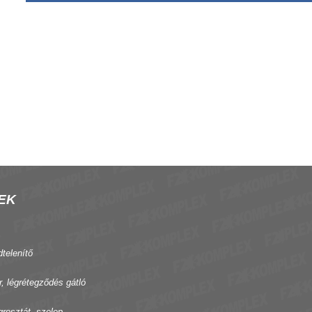
EK
dtelenítő
r, légrétegződés gátló
grosztát, szelep