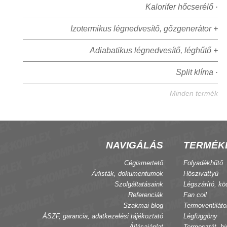
Kalorifer hőcserélő ·
Izotermikus légnedvesítő, gőzgenerátor +
Adiabatikus légnedvesítő, léghűtő +
Split klíma ·
Minden termék
NAVIGÁLÁS
TERMÉK
Cégismertető
Folyadékhűtő
Árlisták, dokumentumok
Hőszivattyú
Szolgáltatásaink
Légszárító, kö
Referenciák
Fan coil
Szakmai blog
Termoventiláto
ÁSZF, garancia, adatkezelési tájékoztató
Légfüggöny
Állásajánlat
Termosztát, hi