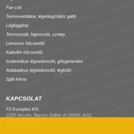
Fan coil
Termoventilátor, légrétegződés gátló
Légfüggöny
Termosztát, higrosztát, szelep
Lemezes hőcserélő
Kalorifer hőcserélő
Izotermikus légnedvesítő, gőzgenerátor
Adiabatikus légnedvesítő, léghűtő
Split klíma
KAPCSOLAT
F2 Komplex Kft.
2220 Vecsés, Baross Gábor út 195/66. A/11.
(+36 1) 459-0747
(+36 20) 972-3277