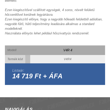
elérhető.
Ezen kiegészítővel szállított egységek, 4 soros, növelt felületű
hőcserélővel kerülnek legyártásra.
Ezen kiegészítő előnye, hogy a nagyobb hőleadó felületből adódóan,
nagyobb fűtő, hűtő teljesítmény leadására alkalmas a standard
modelleknél.
Használata előnyös lehet például hőszivattyús rendszernél.
Modell
V4R 4
Termék kód
V4R4
Listaár:
14 719 Ft + ÁFA
NAVIGÁLÁS