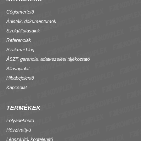
Cégismertető
Árlisták, dokumentumok
Szolgáltatásaink
Referenciák
Szakmai blog
ÁSZF, garancia, adatkezelési tájékoztató
Állásajánlat
Hibabejelentő
Kapcsolat
TERMÉKEK
Folyadékhűtő
Hőszivattyú
Légszárító, ködtelenítő