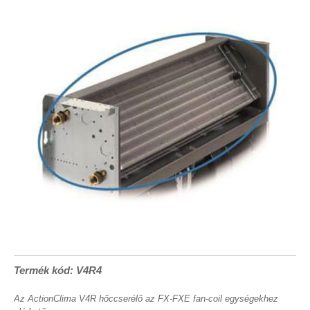
Termék kód: V4R4
Az ActionClima V4R hőccserélő az FX-FXE fan-coil egységekhez