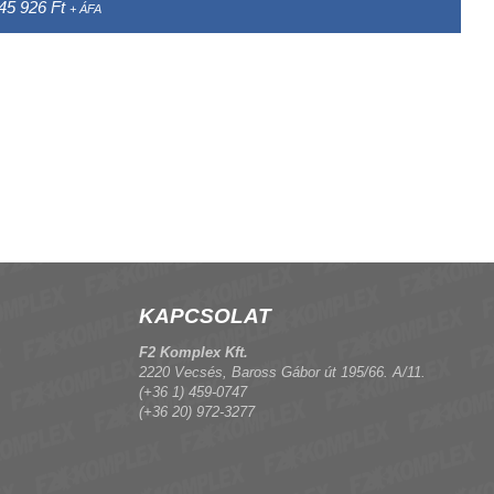
45 926 Ft
+ ÁFA
KAPCSOLAT
F2 Komplex Kft.
2220 Vecsés, Baross Gábor út 195/66. A/11.
(+36 1) 459-0747
(+36 20) 972-3277