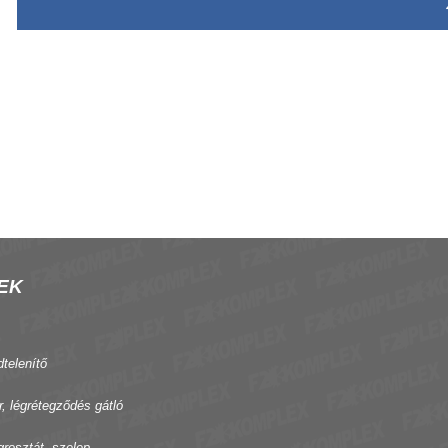
EK
dtelenítő
r, légrétegződés gátló
grosztát, szelep