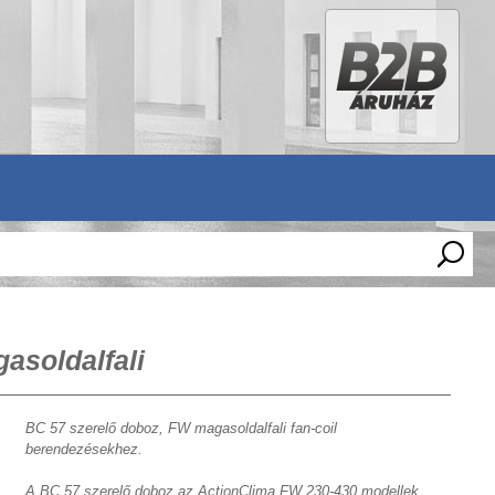
asoldalfali
BC 57 szerelő doboz, FW magasoldalfali fan-coil
berendezésekhez.
A BC 57 szerelő doboz az ActionClima FW 230-430 modellek,