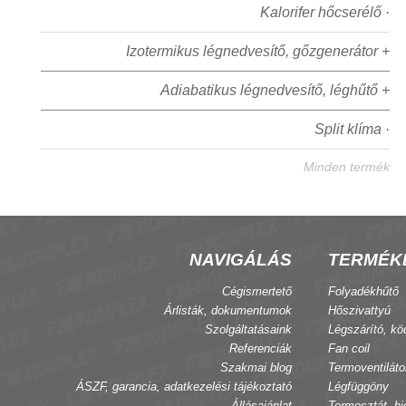
Kalorifer hőcserélő ·
Izotermikus légnedvesítő, gőzgenerátor +
Adiabatikus légnedvesítő, léghűtő +
Split klíma ·
Minden termék
NAVIGÁLÁS
TERMÉK
Cégismertető
Folyadékhűtő
Árlisták, dokumentumok
Hőszivattyú
Szolgáltatásaink
Légszárító, kö
Referenciák
Fan coil
Szakmai blog
Termoventiláto
ÁSZF, garancia, adatkezelési tájékoztató
Légfüggöny
Állásajánlat
Termosztát, hi