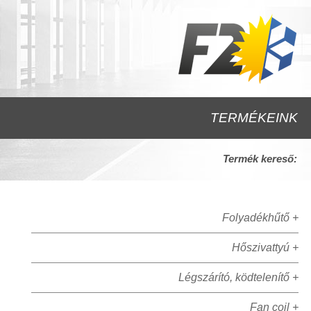
TERMÉKEINK
Termék kereső:
Folyadékhűtő +
Hőszivattyú +
Légszárító, ködtelenítő +
Fan coil +