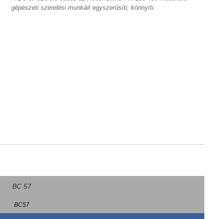
gépészeti szerelési munkáit egyszerűsíti, könnyíti.
BC 57
BC57