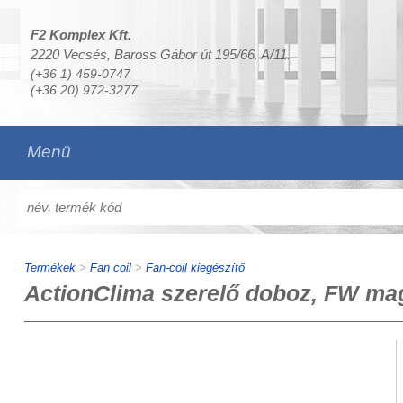
F2 Komplex Kft.
2220 Vecsés, Baross Gábor út 195/66. A/11.
(+36 1) 459-0747
(+36 20) 972-3277
Menü
Termékek
>
Fan coil
>
Fan-coil kiegészítő
ActionClima szerelő doboz, FW mag