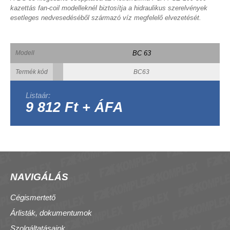
kazettás fan-coil modelleknél biztosítja a hidraulikus szerelvények
esetleges nedvesedéséből származó víz megfelelő elvezetését.
Modell
BC 63
Termék kód
BC63
Listaár:
9 812 Ft + ÁFA
NAVIGÁLÁS
Cégismertető
Árlisták, dokumentumok
Szolgáltatásaink