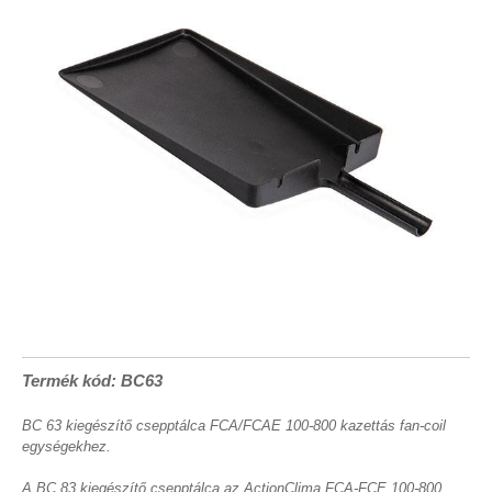
Termék kód: BC63
BC 63 kiegészítő csepptálca FCA/FCAE 100-800 kazettás fan-coil
egységekhez.
A BC 83 kiegészítő csepptálca az ActionClima FCA-FCE 100-800