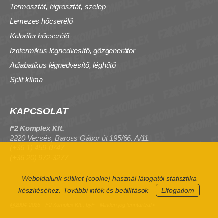
Termosztát, higrosztát, szelep
Lemezes hőcserélő
Kalorifer hőcserélő
Izotermikus légnedvesítő, gőzgenerátor
Adiabatikus légnedvesítő, léghűtő
Split klíma
KAPCSOLAT
F2 Komplex Kft.
2220 Vecsés, Baross Gábor út 195/66. A/11.
(+36 1) 459-0747
(+36 20) 972-3277
Weboldalunk sütiket (cookie) használ látogatói statisztika
készítéséhez.
További infók és beállítások
Elfogadom
@2004-2026 - F2 Komplex Kft., byF - Minden jog fenntartva!>