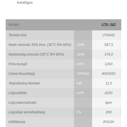
katalógus
Modell
UTA 042
Termék kód
UTA042
Nedv. elvonás 30% friss. (30°C RH 60%)
l/24h
587,5
Nedvesség elvonás (30°C RH 60%)
l/24h
376,0
Friss levegő
m³/h
1260
Üzemi feszültség
V/Ph/Hz
400/3/50
Teljesítmény felvétel
kW
11,0
Légszállítás
m³/h
4200
Légcsatornázható
igen
Légoldali terhelhetőség
Pa
200
Hűtőközeg
R410A