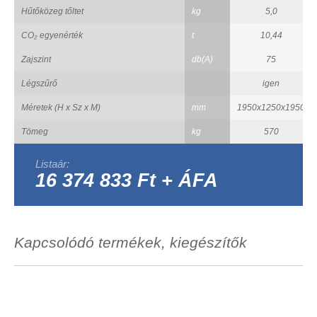
Hűtőközeg tőltet
kg
5,0
CO₂ egyenérték
t
10,44
Zajszint
db(A)
75
Légszűrő
igen
Méretek (H x Sz x M)
mm
1950x1250x1950
Tömeg
kg
570
Listaár:
16 374 833 Ft + ÁFA
Kapcsolódó termékek, kiegészítők