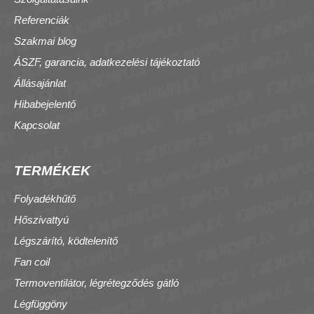
Referenciák
Szakmai blog
ÁSZF, garancia, adatkezelési tájékoztató
Állásajánlat
Hibabejelentő
Kapcsolat
TERMÉKEK
Folyadékhűtő
Hőszivattyú
Légszárító, ködtelenítő
Fan coil
Termoventilátor, légrétegződés gátló
Légfüggöny