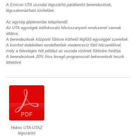
A Emicon UTA uszodai légszárító párátlanító berendezések,
légcsatornázható kivitelűek.
Az egység gépterembe telepítendő.
Az UTA egységek kétfokozatú hővisszanyerő rendszerrel vannak
ellátva.
A berendezések központi fűtésre köthető légfűtő egységgel szereltek.
A komfort érdekében rendelhetőek medencevíz fűtő hőcserélővel,
mely a felesleges hőt például az uszoda vizének fűtésére fordítja.
A berendezések 20% friss levegő programozott bekeverését teszik
lehetővé.
Hidros UTA-UTAZ
légszárító