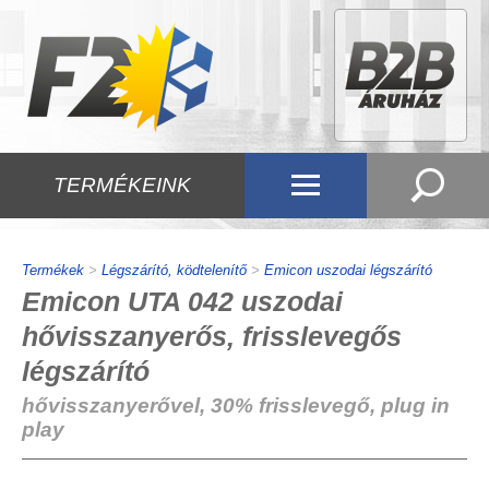
TERMÉKEINK
Termékek
>
Légszárító, ködtelenítő
>
Emicon uszodai légszárító
Emicon UTA 042 uszodai
hővisszanyerős, frisslevegős
légszárító
hővisszanyerővel, 30% frisslevegő, plug in
play