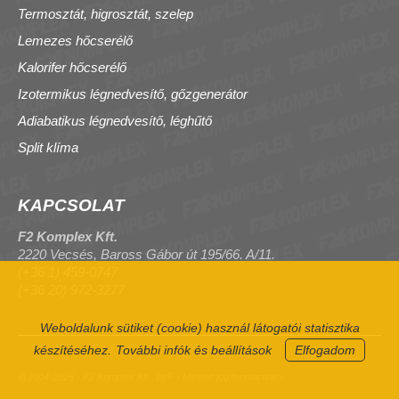
Termosztát, higrosztát, szelep
Lemezes hőcserélő
Kalorifer hőcserélő
Izotermikus légnedvesítő, gőzgenerátor
Adiabatikus légnedvesítő, léghűtő
Split klíma
KAPCSOLAT
F2 Komplex Kft.
2220 Vecsés, Baross Gábor út 195/66. A/11.
(+36 1) 459-0747
(+36 20) 972-3277
Weboldalunk sütiket (cookie) használ látogatói statisztika
készítéséhez.
További infók és beállítások
Elfogadom
@2004-2026 - F2 Komplex Kft., byF - Minden jog fenntartva!>