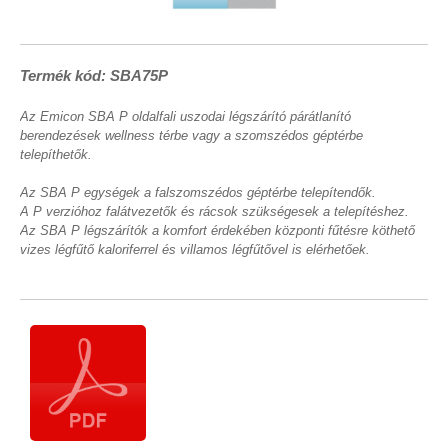
Termék kód: SBA75P
Az Emicon SBA P oldalfali uszodai légszárító párátlanító
berendezések wellness térbe vagy a szomszédos géptérbe
telepíthetők.
Az SBA P egységek a falszomszédos géptérbe telepítendők.
A P verzióhoz falátvezetők és rácsok szükségesek a telepítéshez.
Az SBA P légszárítók a komfort érdekében központi fűtésre köthető
vizes légfűtő kaloriferrel és villamos légfűtővel is elérhetőek.