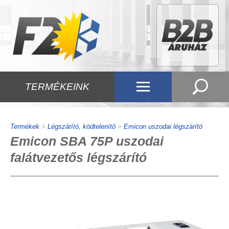
TERMÉKEINK
Termékek
>
Légszárító, ködtelenítő
>
Emicon uszodai légszárító
Emicon SBA 75P uszodai
falátvezetős légszárító