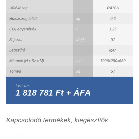
Hűtőközeg
R410A
Hűtőközeg tőltet
kg
0,6
CO₂ egyenérték
t
1,25
Zajszint
db(A)
57
Légszűrő
igen
Méretek (H x Sz x M)
mm
1006x250x680
Tömeg
kg
57
Listaár:
1 818 781 Ft + ÁFA
Kapcsolódó termékek, kiegészítők