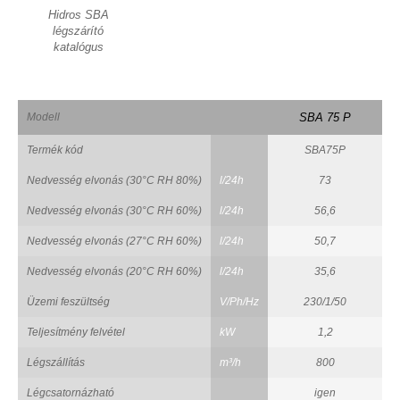
Hidros SBA
légszárító
katalógus
Modell
SBA 75 P
Termék kód
SBA75P
Nedvesség elvonás (30°C RH 80%)
l/24h
73
Nedvesség elvonás (30°C RH 60%)
l/24h
56,6
Nedvesség elvonás (27°C RH 60%)
l/24h
50,7
Nedvesség elvonás (20°C RH 60%)
l/24h
35,6
Üzemi feszültség
V/Ph/Hz
230/1/50
Teljesítmény felvétel
kW
1,2
Légszállítás
m³/h
800
Légcsatornázható
igen