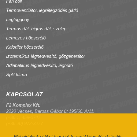
Fan coil
Termoventilátor, légrétegződés gátló
Légfüggöny
Termosztát, higrosztát, szelep
Lemezes hőcserélő
Kalorifer hőcserélő
Izotermikus légnedvesítő, gőzgenerátor
Adiabatikus légnedvesítő, léghűtő
Split klíma
KAPCSOLAT
F2 Komplex Kft.
2220 Vecsés, Baross Gábor út 195/66. A/11.
(+36 1) 459-0747
(+36 20) 972-3277
Weboldalunk sütiket (cookie) használ látogatói statisztika