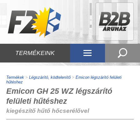
TERMÉKEINK
Termékek
>
Légszárító, ködtelenítő
>
Emicon légszárító felületi
hűtéshez
Emicon GH 25 WZ légszárító
felületi hűtéshez
kiegészítő hűtő hőcserélővel