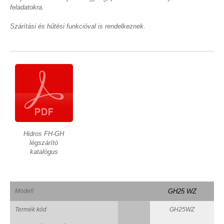
feladatokra.
Szárítási és hűtési funkcióval is rendelkeznek.
Hidros FH-GH
légszárító
katalógus
Modell
GH25 WZ
Termék kód
GH25WZ