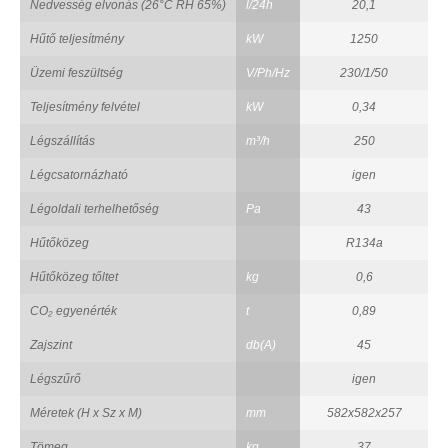
Nedvesség elvonás (26°C RH 65%)
l/24h
20,1
Hűtő teljesítmény
kW
1250
Üzemi feszültség
V/Ph/Hz
230/1/50
Teljesítmény felvétel
kW
0,34
Légszállítás
m³/h
250
Légcsatornázható
igen
Légoldali terhelhetőség
Pa
43
Hűtőközeg
R134a
Hűtőközeg tőltet
kg
0,6
CO₂ egyenérték
t
0,89
Zajszint
db(A)
45
Légszűrő
igen
Méretek (H x Sz x M)
mm
582x582x257
Tömeg
kg
37