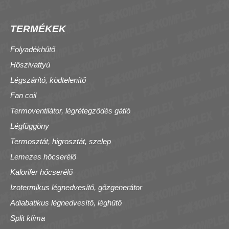
TERMÉKEK
Folyadékhűtő
Hőszivattyú
Légszárító, ködtelenítő
Fan coil
Termoventilátor, légrétegződés gátló
Légfüggöny
Termosztát, higrosztát, szelep
Lemezes hőcserélő
Kalorifer hőcserélő
Izotermikus légnedvesítő, gőzgenerátor
Adiabatikus légnedvesítő, léghűtő
Split klíma