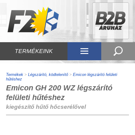
TERMÉKEINK
Termékek
>
Légszárító, ködtelenítő
>
Emicon légszárító felületi
hűtéshez
Emicon GH 200 WZ légszárító
felületi hűtéshez
kiegészítő hűtő hőcserélővel