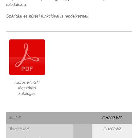
feladatokra.
Szárítási és hűtési funkcióval is rendelkeznek.
Hidros FH-GH
légszárító
katalógus
Modell
GH200 WZ
Termék kód
GH200WZ