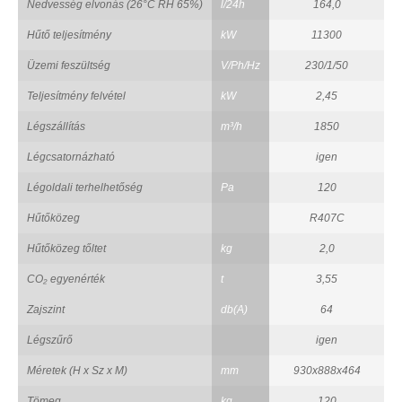
Nedvesség elvonás (26°C RH 65%)
l/24h
164,0
Hűtő teljesítmény
kW
11300
Üzemi feszültség
V/Ph/Hz
230/1/50
Teljesítmény felvétel
kW
2,45
Légszállítás
m³/h
1850
Légcsatornázható
igen
Légoldali terhelhetőség
Pa
120
Hűtőközeg
R407C
Hűtőközeg tőltet
kg
2,0
CO₂ egyenérték
t
3,55
Zajszint
db(A)
64
Légszűrő
igen
Méretek (H x Sz x M)
mm
930x888x464
Tömeg
kg
120