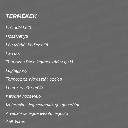
TERMÉKEK
Folyadékhűtő
Hőszivattyú
Légszárító, ködtelenítő
Fan coil
Termoventilátor, légrétegződés gátló
Légfüggöny
Termosztát, higrosztát, szelep
Lemezes hőcserélő
Kalorifer hőcserélő
Izotermikus légnedvesítő, gőzgenerátor
Adiabatikus légnedvesítő, léghűtő
Split klíma