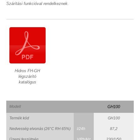
Szárítási funkcióval rendelkeznek.
Hidros FH-GH
légszárító
katalógus
Modell
GH100
Termék kód
GH100
Nedvesség elvonás (26°C RH 65%)
l/24h
87,2
Üzemi feszültség
V/Ph/Hz
230/1/50