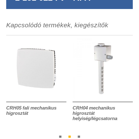
Kapcsolódó termékek, kiegészítők
CRH05 fali mechanikus
CRH04 mechanikus
higrosztát
higrosztát
helyiség/légcsatorna