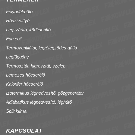
Folyadékhűtő
Hőszivattyú
Légszárító, ködtelenítő
Fan coil
Termoventilátor, légrétegződés gátló
Légfüggöny
Termosztát, higrosztát, szelep
Lemezes hőcserélő
Kalorifer hőcserélő
Izotermikus légnedvesítő, gőzgenerátor
Adiabatikus légnedvesítő, léghűtő
Split klíma
KAPCSOLAT