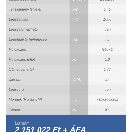
Teljesítmény felvétel
kW
1,45
Légszállítás
m³/h
1000
Légcsatornázható
igen
Légoldali terhelhetőség
Pa
75
Hűtőközeg
R407C
Hűtőközeg tőltet
kg
1,0
CO₂ egyenérték
t
1,77
Zajszint
db(A)
57
Légszűrő
igen
Méretek (H x Sz x M)
mm
730x800x392
Tömeg
kg
87
Listaár:
2 151 022 Ft + ÁFA