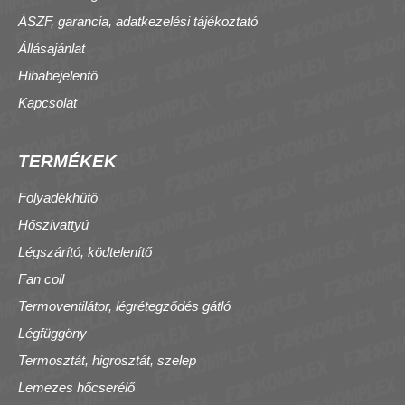
ÁSZF, garancia, adatkezelési tájékoztató
Állásajánlat
Hibabejelentő
Kapcsolat
TERMÉKEK
Folyadékhűtő
Hőszivattyú
Légszárító, ködtelenítő
Fan coil
Termoventilátor, légrétegződés gátló
Légfüggöny
Termosztát, higrosztát, szelep
Lemezes hőcserélő