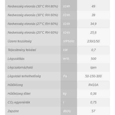
Nedvesség elvonás (30°C RH 80%)
l/24h
49
Nedvesség elvonás (30°C RH 60%)
l/24h
39
Nedvesség elvonás (27°C RH 60%)
l/24h
34,9
Nedvesség elvonás (20°C RH 60%)
l/24h
25,6
Üzemi feszültség
V/Ph/Hz
230/1/50
Teljesítmény felvétel
kW
0,7
Légszállítás
m³/h
500
Légcsatornázható
igen
Légoldali terhelhetőség
Pa
50-150-300
Hűtőközeg
R410A
Hűtőközeg tőltet
kg
0,36
CO₂ egyenérték
t
0,75
Zajszint
db(A)
57