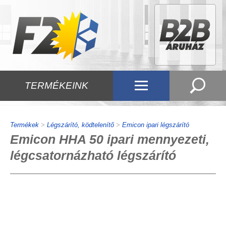
TERMÉKEINK
Termékek
>
Légszárító, ködtelenítő
>
Emicon ipari légszárító
Emicon HHA 50 ipari mennyezeti,
légcsatornázható légszárító