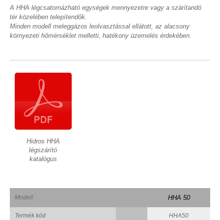
A HHA légcsatornázható egységek mennyezetre vagy a szárítandó
tér közelében telepítendők.
Minden modell meleggázos leolvasztással ellátott, az alacsony
környezeti hőmérséklet melletti, hatékony üzemelés érdekében.
Hidros HHA
légszárító
katalógus
Modell
HHA 50
Termék kód
HHA50