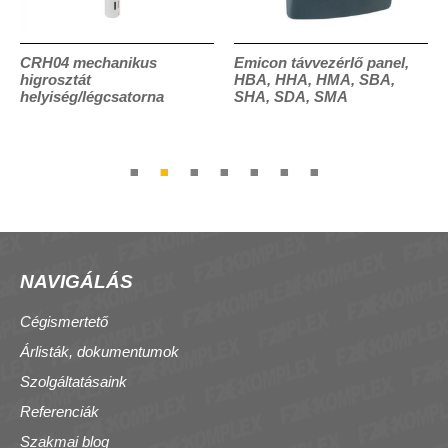
CRH04 mechanikus
Emicon távvezérlő panel,
higrosztát
HBA, HHA, HMA, SBA,
helyiség/légcsatorna
SHA, SDA, SMA
NAVIGÁLÁS
Cégismertető
Árlisták, dokumentumok
Szolgáltatásaink
Referenciák
Szakmai blog