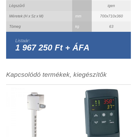
Légszűrő
igen
Méretek (H x Sz x M)
mm
700x710x360
Tömeg
kg
63
Listaár:
1 967 250 Ft + ÁFA
Kapcsolódó termékek, kiegészítők