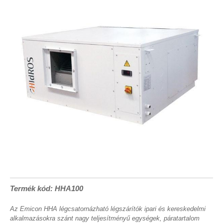
Termék kód: HHA100
Az Emicon HHA légcsatornázható légszárítók ipari és kereskedelmi
alkalmazásokra szánt nagy teljesítményű egységek, páratartalom