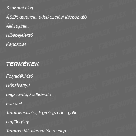
Szakmai blog
ÁSZF, garancia, adatkezelési tájékoztató
Állásajánlat
Hibabejelentő
Kapcsolat
TERMÉKEK
Folyadékhűtő
Hőszivattyú
Légszárító, ködtelenítő
Fan coil
Termoventilátor, légrétegződés gátló
Légfüggöny
Termosztát, higrosztát, szelep