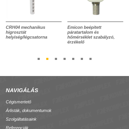
CRH04 mechanikus
Emicon beépített
higrosztát
páratartalom és
helyiség/légcsatorna
hőmérséklet szabályzó,
érzékelő
NAVIGÁLÁS
Cégismertető
Árlisták, dokumentumok
Szolgáltatásaink
Referenciák