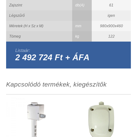
Zajszint
db(A)
61
Légszűrő
igen
Méretek (H x Sz x M)
mm
980x900x460
Tömeg
kg
122
Listaár:
2 492 724 Ft + ÁFA
Kapcsolódó termékek, kiegészítők