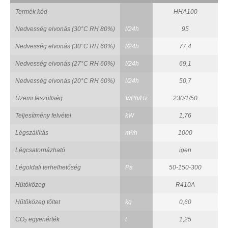
Termék kód
HHA100
Nedvesség elvonás (30°C RH 80%)
l/24h
95
Nedvesség elvonás (30°C RH 60%)
l/24h
77,4
Nedvesség elvonás (27°C RH 60%)
l/24h
69,1
Nedvesség elvonás (20°C RH 60%)
l/24h
50,7
Üzemi feszültség
V/Ph/Hz
230/1/50
Teljesítmény felvétel
kW
1,76
Légszállítás
m³/h
1000
Légcsatornázható
igen
Légoldali terhelhetőség
Pa
50-150-300
Hűtőközeg
R410A
Hűtőközeg tőltet
kg
0,60
CO₂ egyenérték
t
1,25