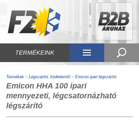
TERMÉKEINK
Termékek
>
Légszárító, ködtelenítő
>
Emicon ipari légszárító
Emicon HHA 100 ipari
mennyezeti, légcsatornázható
légszárító