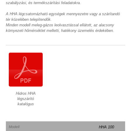
szabályzási, és termékszárítási feladatokra.
A HHA légcsatornázható egységek mennyezetre vagy a szárítandó
tér közelében telepítendők.
Minden modell meleg-gázos leolvasztással ellátott, az alacsony
környezeti hőmérséklet melletti, hatékony üzemelés érdekében.
Hidros HHA
légszárító
katalógus
Modell
HHA 100