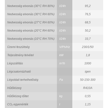
Nedvesség elvonás (30°C RH 80%)
l/24h
95,2
Nedvesség elvonás (30°C RH 60%)
l/24h
76,5
Nedvesség elvonás (27°C RH 60%)
l/24h
68,5
Nedvesség elvonás (20°C RH 60%)
l/24h
50,2
Nedvesség elvonás (10°C RH 70%)
l/24h
33,7
Üzemi feszültség
V/Ph/Hz
230/1/50
Teljesítmény felvétel
kW
1,8
Légszállítás
m³/h
1000
Légcsatornázható
igen
Légoldali terhelhetőség
Pa
50-150-300
Hűtőközeg
R410A
Hűtőközeg tőltet
kg
0,55
CO₂ egyenérték
t
1,15