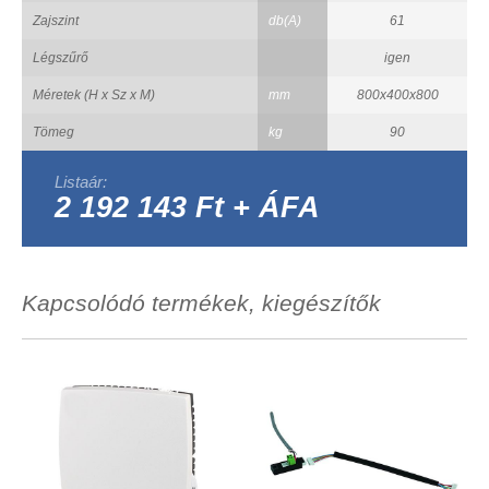
Zajszint
db(A)
61
Légszűrő
igen
Méretek (H x Sz x M)
mm
800x400x800
Tömeg
kg
90
Listaár:
2 192 143 Ft + ÁFA
Kapcsolódó termékek, kiegészítők