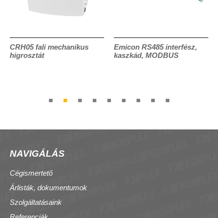
CRH05 fali mechanikus
Emicon RS485 interfész,
higrosztát
kaszkád, MODBUS
NAVIGÁLÁS
Cégismertető
Árlisták, dokumentumok
Szolgáltatásaink
Referenciák