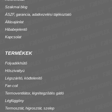
Szakmai blog
ÁSZF, garancia, adatkezelési tájékoztató
Állásajánlat
Hibabejelentő
Kapcsolat
TERMÉKEK
Folyadékhűtő
Hőszivattyú
Légszárító, ködtelenítő
Fan coil
Termoventilátor, légrétegződés gátló
Légfüggöny
Termosztát, higrosztát, szelep