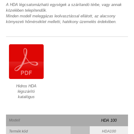
A HDA légcsatornázható egységek a szárítandó térbe, vagy annak
közelében telepítendők.
Minden modell meleggázas leolvasztással ellátott, az alacsony
környezeti hőmérséklet melletti, hatékony üzemelés érdekében.
Hidros HDA
légszárító
katalógus
Modell
HDA 100
Termék kód
HDA100